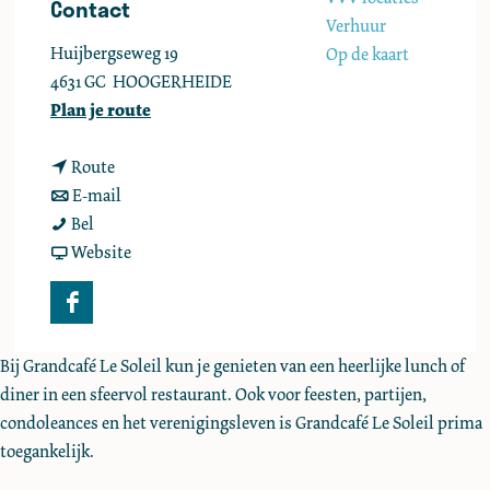
Contact
e
Verhuur
Huijbergseweg 19
Op de kaart
4631 GC
HOOGERHEIDE
n
Plan je route
a
n
a
Route
a
n
r
E-mail
G
a
a
G
Bel
r
r
a
v
r
Website
a
G
r
a
a
n
r
G
n
n
F
d
a
r
G
d
a
c
n
a
r
c
Bij Grandcafé Le Soleil kun je genieten van een heerlijke lunch of
c
a
d
n
a
a
diner in een sfeervol restaurant. Ook voor feesten, partijen,
e
f
c
d
n
f
condoleances en het verenigingsleven is Grandcafé Le Soleil prima
b
é
a
c
d
é
toegankelijk.
o
L
f
a
c
L
o