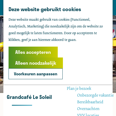
Tholen
Z
Deze website gebruikt cookies
M
o
Zien & doen
G
e
Deze website maakt gebruik van cookies (Functioneel,
e
Actief & sportief
a
n
Analytisch, Marketing) die noodzakelijk zijn om de website zo
k
Bezienswaardigheden
n
u
goed mogelijk te laten functioneren. Door op accepteren te
e
Kids
a
klikken, geef je aan hiermee akkoord te gaan.
n
Fietsen
a
Wandelen
r
Alles accepteren
Uitgaan
d
Water
Alleen noodzakelijk
e
Groepen
h
Voorkeuren aanpassen
o
Agenda
m
Plan je bezoek
e
Onbezorgde vakantie
Grandcafé Le Soleil
p
Bereikbaarheid
a
Overnachten
g
VVV locaties