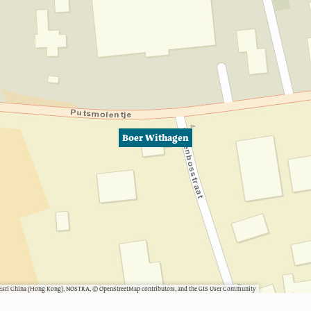
Boer Withagen
, Esri China (Hong Kong), NOSTRA, © OpenStreetMap contributors, and the GIS User Community