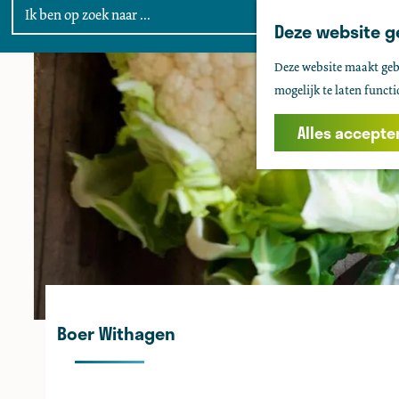
Deze website g
G
Deze website maakt gebr
a
mogelijk te laten functi
n
a
Alles accepte
a
r
d
e
h
o
m
e
Boer Withagen
p
a
g