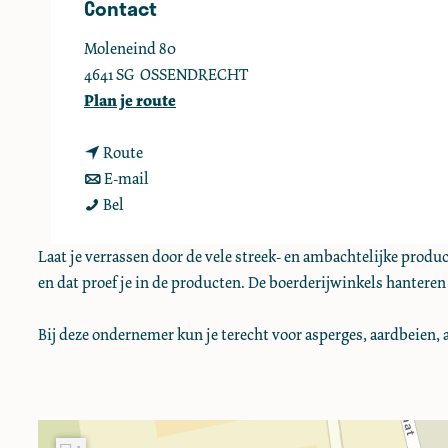
Contact
e
Moleneind 80
4641 SG
OSSENDRECHT
n
Plan je route
a
n
a
Route
a
n
r
E-mail
B
a
a
B
Bel
o
r
a
o
e
B
r
e
Laat je verrassen door de vele streek- en ambachtelijke pro
r
o
B
r
en dat proef je in de producten. De boerderijwinkels hanteren
W
e
o
W
i
r
e
i
Bij deze ondernemer kun je terecht voor asperges, aardbeien, 
t
W
r
t
h
i
W
h
a
t
i
a
g
h
t
g