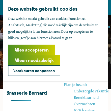
Tholen
Z
Deze website gebruikt cookies
M
o
Zien & doen
G
e
Deze website maakt gebruik van cookies (Functioneel,
e
Actief & sportief
a
n
Analytisch, Marketing) die noodzakelijk zijn om de website zo
k
Bezienswaardigheden
n
u
goed mogelijk te laten functioneren. Door op accepteren te
e
Kids
a
klikken, geef je aan hiermee akkoord te gaan.
n
Fietsen
a
Wandelen
r
Alles accepteren
Uitgaan
d
Water
Alleen noodzakelijk
e
Groepen
h
Voorkeuren aanpassen
o
Agenda
m
Plan je bezoek
e
Onbezorgde vakantie
Brasserie Bernard
p
Bereikbaarheid
a
Overnachten
g
VVV locaties