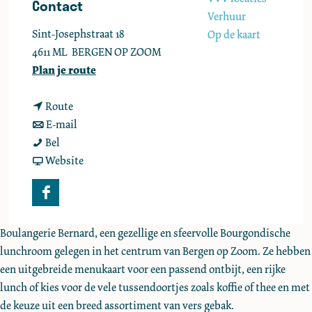
Contact
e
Verhuur
Sint-Josephstraat 18
Op de kaart
4611 ML
BERGEN OP ZOOM
n
Plan je route
a
n
a
Route
a
n
r
E-mail
B
a
a
B
Bel
r
r
a
v
r
Website
a
B
r
a
a
s
r
B
n
s
F
s
a
r
B
s
a
e
s
a
r
e
Boulangerie Bernard, een gezellige en sfeervolle Bourgondische
c
r
s
s
a
r
lunchroom gelegen in het centrum van Bergen op Zoom. Ze hebben
e
i
e
s
s
i
een uitgebreide menukaart voor een passend ontbijt, een rijke
b
e
r
e
s
e
lunch of kies voor de vele tussendoortjes zoals koffie of thee en met
o
B
i
r
e
B
de keuze uit een breed assortiment van vers gebak.
o