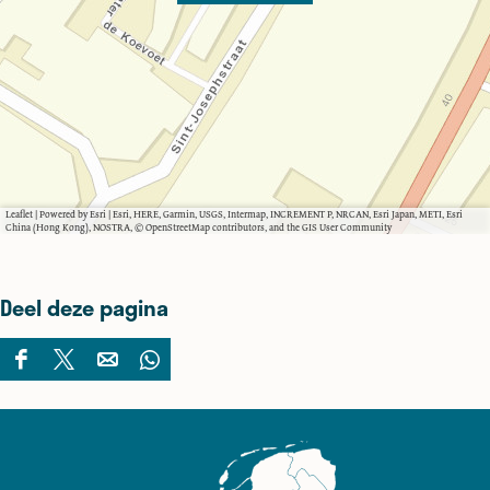
Leaflet
|
Powered by Esri | Esri, HERE, Garmin, USGS, Intermap, INCREMENT P, NRCAN, Esri Japan, METI, Esri
China (Hong Kong), NOSTRA, © OpenStreetMap contributors, and the GIS User Community
Deel deze pagina
D
D
D
D
e
e
e
e
e
e
e
e
l
l
l
l
d
d
d
d