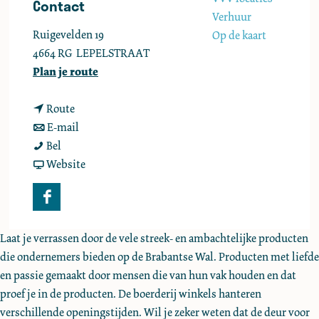
Contact
e
Verhuur
Ruigevelden 19
Op de kaart
4664 RG
LEPELSTRAAT
n
Plan je route
a
n
a
Route
a
n
r
E-mail
D
a
a
D
Bel
e
r
a
v
e
Website
R
D
r
a
R
u
e
D
n
u
F
i
R
e
D
i
a
g
u
R
e
g
Laat je verrassen door de vele streek- en ambachtelijke producten
c
e
i
u
R
e
die ondernemers bieden op de Brabantse Wal. Producten met liefde
e
V
g
i
u
V
en passie gemaakt door mensen die van hun vak houden en dat
b
e
e
g
i
e
proef je in de producten. De boerderij winkels hanteren
o
l
V
e
g
l
verschillende openingstijden. Wil je zeker weten dat de deur voor
o