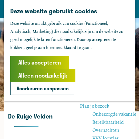
Tholen
Z
Deze website gebruikt cookies
M
o
Zien & doen
G
e
Deze website maakt gebruik van cookies (Functioneel,
e
Actief & sportief
a
n
Analytisch, Marketing) die noodzakelijk zijn om de website zo
k
Bezienswaardigheden
n
u
goed mogelijk te laten functioneren. Door op accepteren te
e
Kids
a
klikken, geef je aan hiermee akkoord te gaan.
n
Fietsen
a
Wandelen
r
Alles accepteren
Uitgaan
d
Water
Alleen noodzakelijk
e
Groepen
h
Voorkeuren aanpassen
o
Agenda
m
Plan je bezoek
e
Onbezorgde vakantie
De Ruige Velden
p
Bereikbaarheid
a
Overnachten
g
VVV locaties