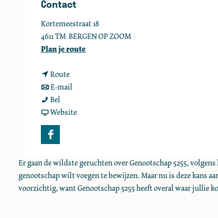
Contact
e
Kortemeestraat 18
4611 TM
BERGEN OP ZOOM
n
Plan je route
a
n
a
Route
a
n
r
E-mail
E
a
a
E
Bel
s
r
a
v
s
Website
c
E
r
a
c
a
s
E
n
a
F
p
c
s
E
p
a
e
a
c
s
e
Er gaan de wildste geruchten over Genootschap 5255, volgens ke
c
r
p
a
c
r
genootschap wilt voegen te bewijzen. Maar nu is deze kans aan
e
o
e
p
a
o
voorzichtig, want Genootschap 5255 heeft overal waar jullie k
b
o
r
e
p
o
o
m
o
r
e
m
o