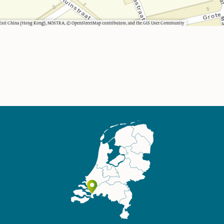
, Esri China (Hong Kong), NOSTRA, © OpenStreetMap contributors, and the GIS User Community