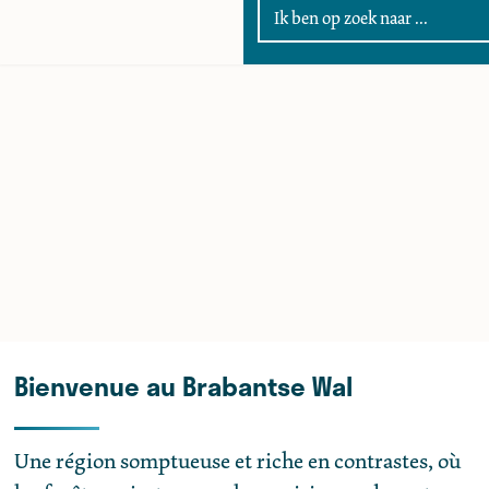
G
a
n
a
a
r
d
e
h
o
m
Bienvenue au Brabantse Wal
e
p
a
Une région somptueuse et riche en contrastes, où
g