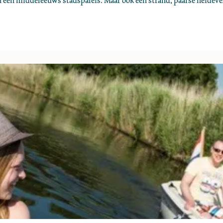
 en een middeleeuws stadspaleis. Maar ook een strand, paarse heidev