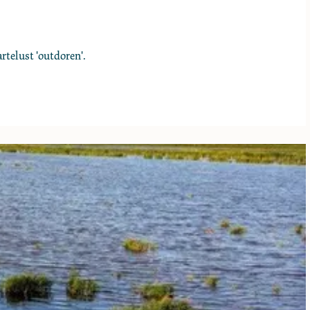
rtelust 'outdoren'.