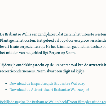
e
De Brabantse Wal is een zandplateau dat zich in het uiterste weste
Plantage in het oosten. Het gebied valt op door een grote verschei
levert fraaie vergezichten op. Na het klimmen gaat het landschap p
het midden van het gebied ligt Bergen op Zoom.
Tijdens je ontdekkingstocht op de Brabantse Wal kan de
Attractiek
recreatieondernemers. Neem alvast een digitaal kijkje:
Download de Inspiratiegids Brabantse Wal 2025
Download de Attractiekaart Brabantse Wal 2025-26
Bekijk de pagina “de Brabantse Wal in beeld” voor filmpjes uit de re