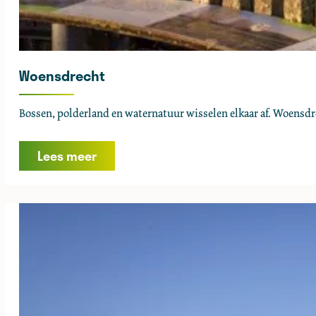
Woensdrecht
W
Bossen, polderland en waternatuur wisselen elkaar af. Woensdre
o
e
Lees meer
n
s
d
r
e
c
h
t