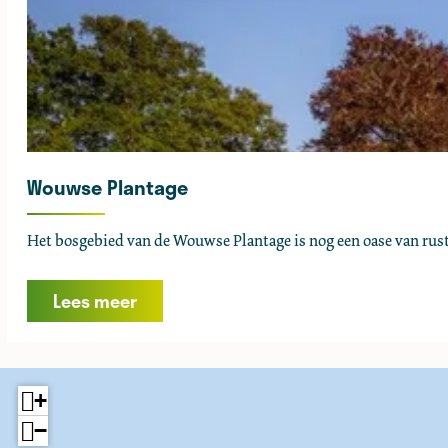
Wouwse Plantage
W
Het bosgebied van de Wouwse Plantage is nog een oase van rust. 
o
u
Lees meer
w
s
e
P
+
l
−
a