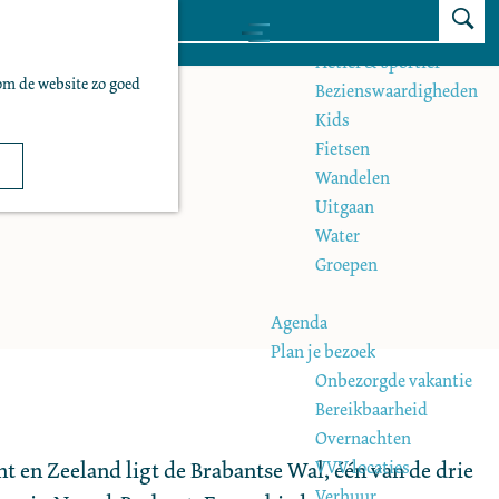
Z
Zien & doen
M
o
Actief & sportief
e
om de website zo goed
e
Bezienswaardigheden
n
k
Kids
u
e
Fietsen
n
Wandelen
Uitgaan
Water
Groepen
Agenda
Plan je bezoek
Onbezorgde vakantie
Bereikbaarheid
Overnachten
VVV locaties
t en Zeeland ligt de Brabantse Wal, één van de drie
Verhuur