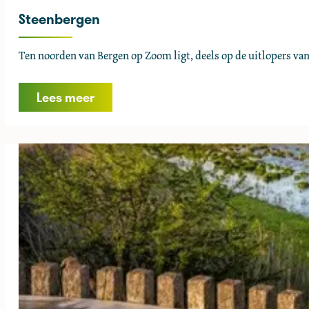
Steenbergen
S
Ten noorden van Bergen op Zoom ligt, deels op de uitlopers van 
t
e
Lees meer
e
n
b
e
r
g
e
n