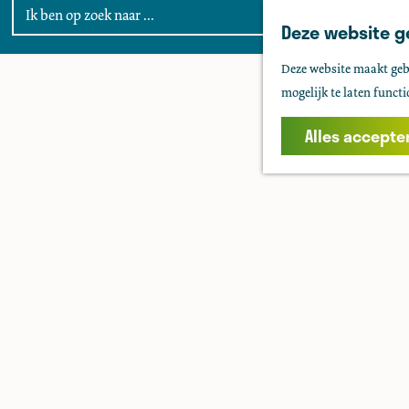
Deze website g
G
Deze website maakt gebr
a
mogelijk te laten functi
n
a
Alles accepte
a
r
d
e
h
o
m
e
p
a
g