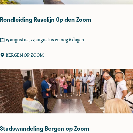
a
l
Rondleiding Ravelijn Op den Zoom
t
o
c
R
15 augustus, 23 augustus en nog 6 dagen
h
o
t
n
BERGEN OP ZOOM
d
l
e
i
d
i
n
g
R
Stadswandeling Bergen op Zoom
a