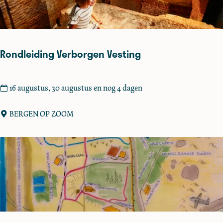
i
n
g
D
Rondleiding Verborgen Vesting
e
G
r
R
16 augustus, 30 augustus en nog 4 dagen
e
o
b
n
BERGEN OP ZOOM
b
d
e
l
e
i
d
i
n
g