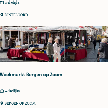
b
W
wekelijks
e
e
r
e
DINTELOORD
g
k
e
m
n
a
r
k
t
D
i
n
Weekmarkt Bergen op Zoom
t
e
l
W
wekelijks
o
e
o
e
BERGEN OP ZOOM