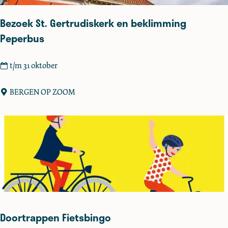
g
g
Bezoek St. Gertrudiskerk en beklimming
e
o
n
Peperbus
g
o
e
p
B
t/m 31 oktober
Z
e
o
z
BERGEN OP ZOOM
o
o
m
e
k
S
t
.
G
e
r
Doortrappen Fietsbingo
t