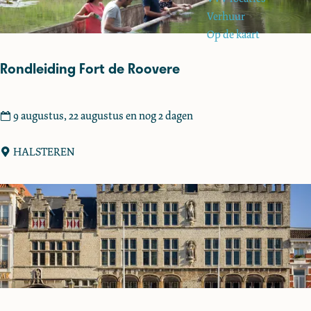
e
o
Verhuur
p
Op de kaart
:
Rondleiding Fort de Roovere
R
9 augustus, 22 augustus en nog 2 dagen
o
n
HALSTEREN
d
l
e
i
d
i
n
g