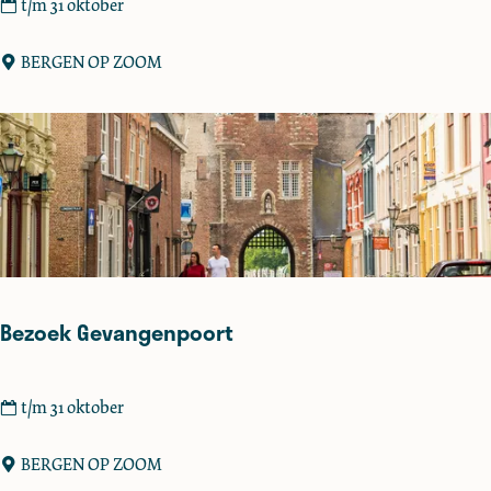
B
t/m 31 oktober
e
z
BERGEN OP ZOOM
o
e
k
T
o
r
e
n
k
Bezoek Gevangenpoort
a
m
e
B
t/m 31 oktober
r
e
G
z
BERGEN OP ZOOM
r