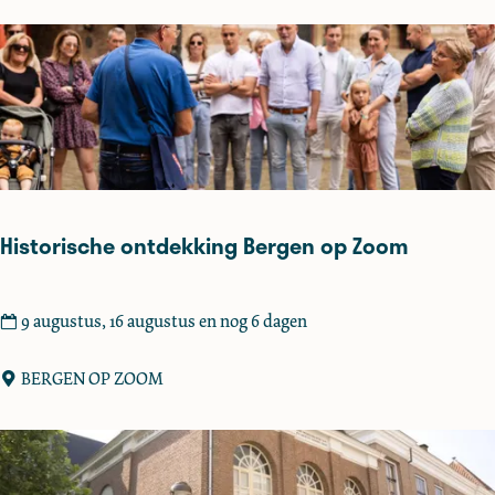
o
a
e
d
k
a
G
t
e
u
v
s
a
n
g
Historische ontdekking Bergen op Zoom
e
n
p
H
9 augustus, 16 augustus en nog 6 dagen
o
i
o
s
BERGEN OP ZOOM
r
t
t
o
r
i