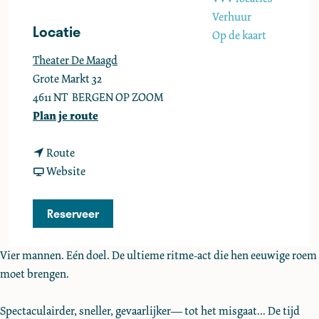
e
Verhuur
Locatie
Op de kaart
Theater De Maagd
Grote Markt 32
4611 NT
BERGEN OP ZOOM
n
Plan je route
a
n
a
Route
a
v
r
Website
a
a
P
r
n
e
Reserveer
P
P
r
e
e
c
Vier mannen. Eén doel. De ultieme ritme-act die hen eeuwige roem
r
r
o
moet brengen.
c
c
s
o
o
s
Spectaculairder, sneller, gevaarlijker— tot het misgaat... De tijd
s
s
a