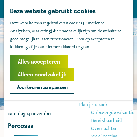
Tholen
Z
Deze website gebruikt cookies
M
o
Zien & doen
G
e
Deze website maakt gebruik van cookies (Functioneel,
e
Actief & sportief
a
n
Analytisch, Marketing) die noodzakelijk zijn om de website zo
k
Bezienswaardigheden
n
u
goed mogelijk te laten functioneren. Door op accepteren te
e
Kids
a
klikken, geef je aan hiermee akkoord te gaan.
n
Fietsen
a
Wandelen
r
Alles accepteren
Uitgaan
d
Water
Alleen noodzakelijk
e
Groepen
h
Voorkeuren aanpassen
o
Agenda
m
Plan je bezoek
e
Onbezorgde vakantie
zaterdag 14 november
p
Bereikbaarheid
a
Percossa
Overnachten
g
VVV locaties