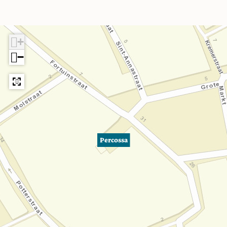
+
−
Percossa