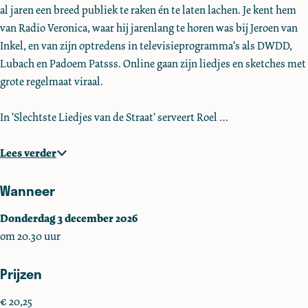
al jaren een breed publiek te raken én te laten lachen. Je kent hem
V
V
r
van Radio Veronica, waar hij jarenlang te horen was bij Jeroen van
e
e
b
Inkel, en van zijn optredens in televisieprogramma’s als DWDD,
r
r
u
Lubach en Padoem Patsss. Online gaan zijn liedjes en sketches met
b
b
r
grote regelmaat viraal.
u
u
g
r
r
In 'Slechtste Liedjes van de Straat' serveert Roel …
g
g
Lees verder
Wanneer
Donderdag 3 december 2026
om 20.30 uur
Prijzen
€ 20,25