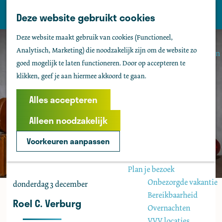
Tholen
Z
Deze website gebruikt cookies
M
o
Zien & doen
G
e
Deze website maakt gebruik van cookies (Functioneel,
e
Actief & sportief
a
n
Analytisch, Marketing) die noodzakelijk zijn om de website zo
k
Bezienswaardigheden
n
u
goed mogelijk te laten functioneren. Door op accepteren te
e
Kids
a
klikken, geef je aan hiermee akkoord te gaan.
n
Fietsen
a
Wandelen
r
Alles accepteren
Uitgaan
d
Water
Alleen noodzakelijk
e
Groepen
h
Voorkeuren aanpassen
o
Agenda
m
Plan je bezoek
e
Onbezorgde vakantie
donderdag 3 december
p
Bereikbaarheid
a
Roel C. Verburg
Overnachten
g
VVV locaties