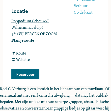
e
Verhuur
Locatie
Op de kaart
Poppodium Gebouw-T
Wilhelminaveld 96
4611 WJ
BERGEN OP ZOOM
n
Plan je route
a
n
a
Route
a
v
r
Website
a
a
R
r
n
o
Reserveer
R
R
e
o
o
l
Roel C. Verburg is een komiek in het lichaam van een muzikant. Of
e
e
C
een muzikant met een komische afwijking — dat mag het publiek
l
l
.
bepalen. Met zijn unieke mix van scherpe grappen, absurdistische
C
C
V
observaties en onweerstaanbaar grappige liedjes op gitaar weet hij
.
.
e