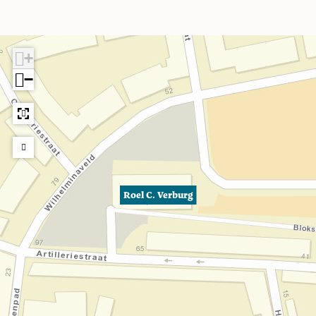
+
−
Roel C. Verburg