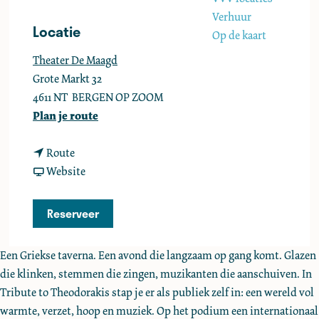
e
Verhuur
Locatie
Op de kaart
Theater De Maagd
Grote Markt 32
4611 NT
BERGEN OP ZOOM
n
Plan je route
a
n
a
Route
a
v
r
Website
a
a
T
r
n
r
Reserveer
T
T
i
r
r
b
Een Griekse taverna. Een avond die langzaam op gang komt. Glazen
i
i
u
die klinken, stemmen die zingen, muzikanten die aanschuiven. In
b
b
t
Tribute to Theodorakis stap je er als publiek zelf in: een wereld vol
u
u
e
warmte, verzet, hoop en muziek. Op het podium een internationaal
t
t
t