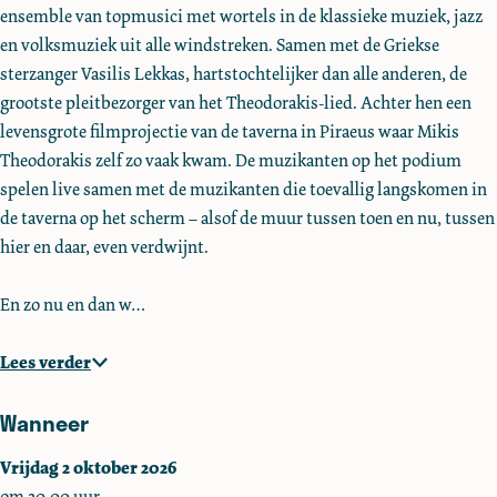
ensemble van topmusici met wortels in de klassieke muziek, jazz
e
e
o
en volksmuziek uit alle windstreken. Samen met de Griekse
t
t
T
sterzanger Vasilis Lekkas, hartstochtelijker dan alle anderen, de
o
o
h
grootste pleitbezorger van het Theodorakis-lied. Achter hen een
T
T
e
levensgrote filmprojectie van de taverna in Piraeus waar Mikis
h
h
o
Theodorakis zelf zo vaak kwam. De muzikanten op het podium
e
e
d
spelen live samen met de muzikanten die toevallig langskomen in
o
o
o
de taverna op het scherm – alsof de muur tussen toen en nu, tussen
d
d
r
hier en daar, even verdwijnt.
o
o
a
r
r
k
En zo nu en dan w…
a
a
i
k
k
s
Lees verder
i
i
s
s
Wanneer
Vrijdag 2 oktober 2026
om 20.00 uur