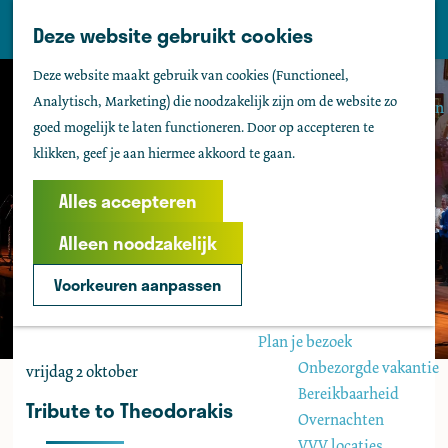
Tholen
Z
Deze website gebruikt cookies
M
o
Zien & doen
G
e
Deze website maakt gebruik van cookies (Functioneel,
e
Actief & sportief
a
n
Analytisch, Marketing) die noodzakelijk zijn om de website zo
k
Bezienswaardigheden
n
u
goed mogelijk te laten functioneren. Door op accepteren te
e
Kids
a
klikken, geef je aan hiermee akkoord te gaan.
n
Fietsen
a
Wandelen
r
Alles accepteren
Uitgaan
d
Water
Alleen noodzakelijk
e
Groepen
h
Voorkeuren aanpassen
o
Agenda
m
Plan je bezoek
e
Onbezorgde vakantie
vrijdag 2 oktober
p
Bereikbaarheid
a
Tribute to Theodorakis
Overnachten
g
VVV locaties