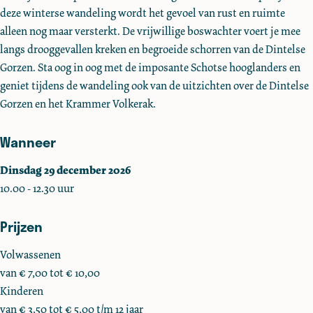
u
u
k
deze winterse wandeling wordt het gevoel van rust en ruimte
i
i
e
alleen nog maar versterkt. De vrijwillige boswachter voert je mee
k
k
n
langs drooggevallen kreken en begroeide schorren van de Dintelse
e
e
v
Gorzen. Sta oog in oog met de imposante Schotse hooglanders en
n
n
o
geniet tijdens de wandeling ook van de uitzichten over de Dintelse
v
v
o
Gorzen en het Krammer Volkerak.
o
o
r
o
o
b
Wanneer
r
r
i
b
b
k
Dinsdag 29 december 2026
i
i
k
10.00 - 12.30 uur
k
k
e
k
k
l
Prijzen
e
e
s
Volwassenen
l
l
w
van € 7,00 tot € 10,00
s
s
a
Kinderen
w
w
n
van € 3,50 tot € 5,00 t/m 12 jaar
a
a
d