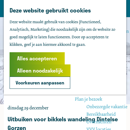
Tholen
Z
Deze website gebruikt cookies
M
o
Zien & doen
G
e
Deze website maakt gebruik van cookies (Functioneel,
e
Actief & sportief
a
n
Analytisch, Marketing) die noodzakelijk zijn om de website zo
k
Bezienswaardigheden
n
u
goed mogelijk te laten functioneren. Door op accepteren te
e
Kids
a
klikken, geef je aan hiermee akkoord te gaan.
n
Fietsen
a
Wandelen
r
Alles accepteren
Uitgaan
d
Water
Alleen noodzakelijk
e
Groepen
h
Voorkeuren aanpassen
o
Agenda
m
Plan je bezoek
e
Onbezorgde vakantie
dinsdag 29 december
p
Bereikbaarheid
a
Uitbuiken voor bikkels wandeling Dintelse
Overnachten
g
Gorzen
VVV locaties