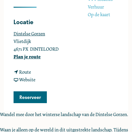
e
Verhuur
Op de kaart
Locatie
Dintelse Gorzen
Vlietdijk
4671 PX
DINTELOORD
n
Plan je route
a
n
a
Route
a
v
r
Website
a
a
U
r
n
i
Reserveer
U
U
t
i
i
b
Wandel mee door het winterse landschap van de Dintelse Gorzen.
t
t
u
b
b
i
Waan je alleen op de wereld in dit uitgestrekte landschap. Tijdens