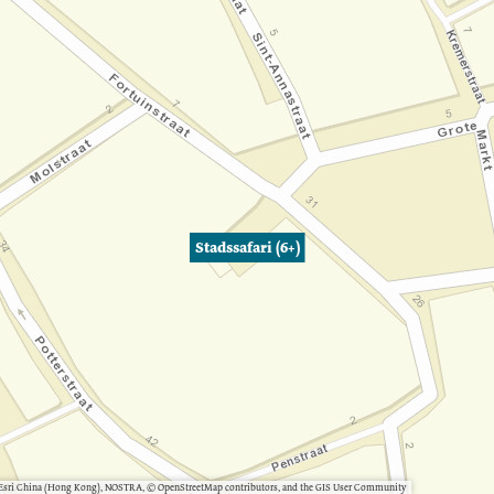
Stadssafari (6+)
, Esri China (Hong Kong), NOSTRA, © OpenStreetMap contributors, and the GIS User Community