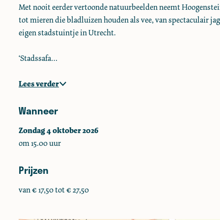
Met nooit eerder vertoonde natuurbeelden neemt Hoogenstein 
a
a
a
tot mieren die bladluizen houden als vee, van spectaculair ja
f
f
r
eigen stadstuintje in Utrecht.
a
a
i
r
r
(
‘Stadssafa…
i
i
6
(
(
+
Lees verder
6
6
)
+
+
Wanneer
)
)
Zondag 4 oktober 2026
om 15.00 uur
Prijzen
van € 17,50 tot € 27,50