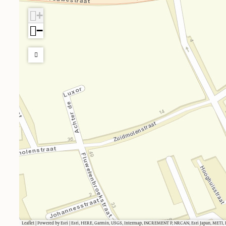
+
−
Leaflet
|
Powered by Esri | Esri, HERE, Garmin, USGS, Intermap, INCREMENT P, NRCAN, Esri Japan, METI