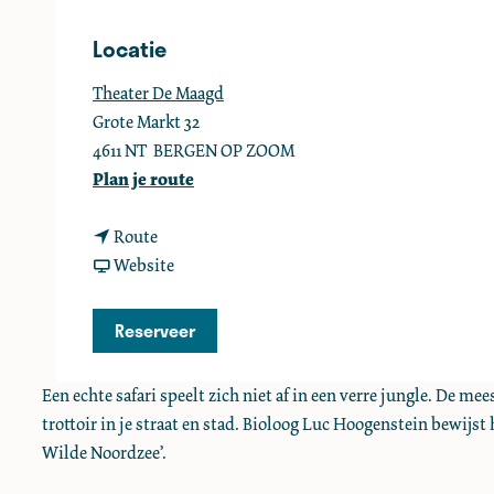
e
Locatie
Theater De Maagd
Grote Markt 32
4611 NT
BERGEN OP ZOOM
n
Plan je route
a
n
a
Route
a
v
r
Website
a
a
S
r
n
t
Reserveer
S
S
a
t
t
d
Een echte safari speelt zich niet af in een verre jungle. De m
a
a
s
trottoir in je straat en stad. Bioloog Luc Hoogenstein bewijst
d
d
s
Wilde Noordzee’.
s
s
a
s
s
f