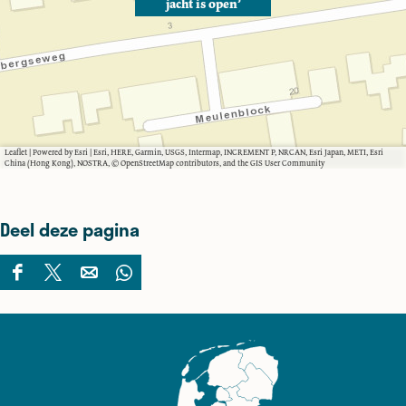
jacht is open’
Leaflet
|
Powered by Esri | Esri, HERE, Garmin, USGS, Intermap, INCREMENT P, NRCAN, Esri Japan, METI, Esri
China (Hong Kong), NOSTRA, © OpenStreetMap contributors, and the GIS User Community
Deel deze pagina
D
D
D
D
e
e
e
e
e
e
e
e
l
l
l
l
d
d
d
d
e
e
e
e