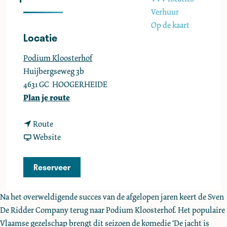
e
Verhuur
Op de kaart
Locatie
Podium Kloosterhof
Huijbergseweg 3b
4631 GC
HOOGERHEIDE
n
Plan je route
a
n
a
Route
a
v
r
Website
a
a
S
r
n
v
Reserveer
S
S
e
v
v
n
Na het overweldigende succes van de afgelopen jaren keert de Sven
e
e
D
De Ridder Company terug naar Podium Kloosterhof. Het populaire
n
n
e
Vlaamse gezelschap brengt dit seizoen de komedie ‘De jacht is