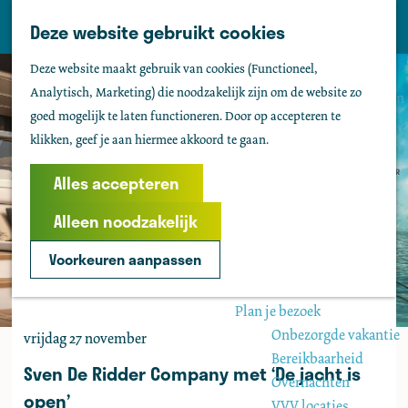
Tholen
Z
Deze website gebruikt cookies
M
o
Zien & doen
G
e
Deze website maakt gebruik van cookies (Functioneel,
e
Actief & sportief
a
n
Analytisch, Marketing) die noodzakelijk zijn om de website zo
k
Bezienswaardigheden
n
u
goed mogelijk te laten functioneren. Door op accepteren te
e
Kids
a
klikken, geef je aan hiermee akkoord te gaan.
n
Fietsen
a
Wandelen
r
Alles accepteren
Uitgaan
d
Water
Alleen noodzakelijk
e
Groepen
h
Voorkeuren aanpassen
o
Agenda
m
Plan je bezoek
e
Onbezorgde vakantie
vrijdag 27 november
p
Bereikbaarheid
a
Sven De Ridder Company met ‘De jacht is
Overnachten
g
open’
VVV locaties