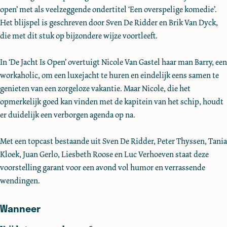
D
D
R
open’ met als veelzeggende ondertitel ‘Een overspelige komedie’.
e
e
i
Het blijspel is geschreven door Sven De Ridder en Brik Van Dyck,
R
R
d
die met dit stuk op bijzondere wijze voortleeft.
i
i
d
d
d
e
In ‘De Jacht Is Open’ overtuigt Nicole Van Gastel haar man Barry, een
d
d
r
workaholic, om een luxejacht te huren en eindelijk eens samen te
e
e
C
genieten van een zorgeloze vakantie. Maar Nicole, die het
r
r
o
opmerkelijk goed kan vinden met de kapitein van het schip, houdt
C
C
m
er duidelijk een verborgen agenda op na.
o
o
p
m
m
a
Met een topcast bestaande uit Sven De Ridder, Peter Thyssen, Tania
p
p
n
Kloek, Juan Gerlo, Liesbeth Roose en Luc Verhoeven staat deze
a
a
y
voorstelling garant voor een avond vol humor en verrassende
n
n
m
wendingen.
y
y
e
m
m
t
Wanneer
e
e
‘
t
t
D