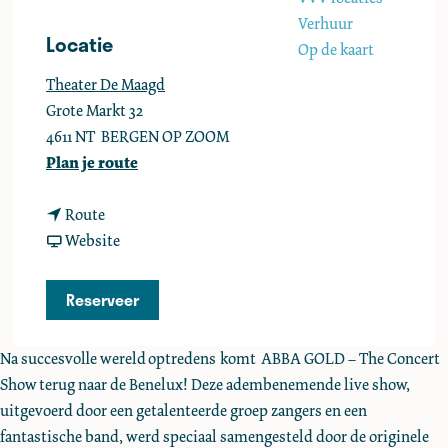
e
Verhuur
Locatie
Op de kaart
Theater De Maagd
Grote Markt 32
4611 NT
BERGEN OP ZOOM
n
Plan je route
a
n
a
Route
a
v
r
Website
a
a
A
r
n
B
Reserveer
A
A
B
B
B
A
Na succesvolle wereld optredens komt ABBA GOLD – The Concert
B
B
G
Show terug naar de Benelux! Deze adembenemende live show,
A
A
o
uitgevoerd door een getalenteerde groep zangers en een
G
G
l
fantastische band, werd speciaal samengesteld door de originele
o
o
d