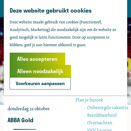
Tholen
Z
Deze website gebruikt cookies
M
o
Zien & doen
G
e
Deze website maakt gebruik van cookies (Functioneel,
e
Actief & sportief
a
n
Analytisch, Marketing) die noodzakelijk zijn om de website zo
k
Bezienswaardigheden
n
u
goed mogelijk te laten functioneren. Door op accepteren te
e
Kids
a
klikken, geef je aan hiermee akkoord te gaan.
n
Fietsen
a
Wandelen
r
Alles accepteren
Uitgaan
d
Water
Alleen noodzakelijk
e
Groepen
h
Voorkeuren aanpassen
o
Agenda
m
Plan je bezoek
e
Onbezorgde vakantie
donderdag 22 oktober
p
Bereikbaarheid
a
ABBA Gold
Overnachten
g
VVV locaties