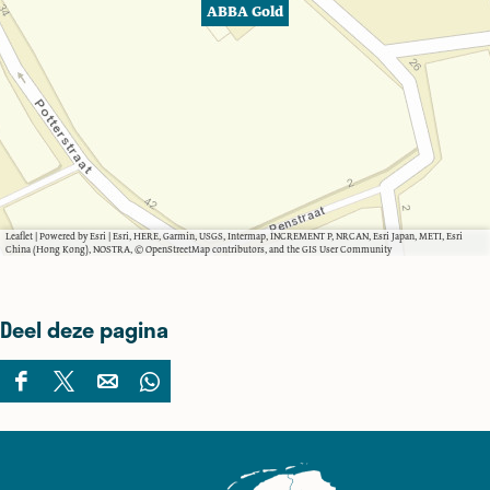
ABBA Gold
Leaflet
|
Powered by Esri | Esri, HERE, Garmin, USGS, Intermap, INCREMENT P, NRCAN, Esri Japan, METI, Esri
China (Hong Kong), NOSTRA, © OpenStreetMap contributors, and the GIS User Community
Deel deze pagina
D
D
D
D
e
e
e
e
e
e
e
e
l
l
l
l