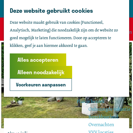
Tholen
Z
Deze website gebruikt cookies
M
o
Zien & doen
G
e
Deze website maakt gebruik van cookies (Functioneel,
e
Actief & sportief
Sorry, deze activiteit is niet meer beschikbaar. Bekijk het
a
n
Analytisch, Marketing) die noodzakelijk zijn om de website zo
k
Bezienswaardigheden
actuele aanbod
voor de beschikbare opties.
n
u
goed mogelijk te laten functioneren. Door op accepteren te
e
Kids
a
klikken, geef je aan hiermee akkoord te gaan.
n
Fietsen
a
Wandelen
r
Alles accepteren
Uitgaan
d
Water
Alleen noodzakelijk
e
Groepen
h
Voorkeuren aanpassen
o
Agenda
m
Plan je bezoek
e
Onbezorgde vakantie
p
Bereikbaarheid
a
Overnachten
g
VVV locaties