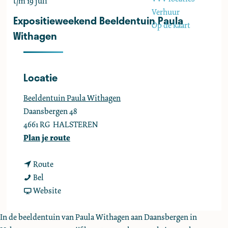
t/m 19 juli
e
Verhuur
Expositieweekend Beeldentuin Paula
Op de kaart
Withagen
Locatie
Beeldentuin Paula Withagen
Daansbergen 48
4661 RG
HALSTEREN
n
Plan je route
a
n
a
Route
E
a
r
Bel
x
a
v
E
Website
p
r
a
x
o
E
n
p
In de beeldentuin van Paula Withagen aan Daansbergen in