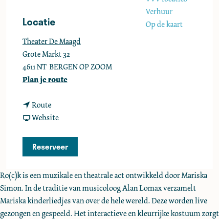
e
Verhuur
Locatie
Op de kaart
Theater De Maagd
Grote Markt 32
4611 NT
BERGEN OP ZOOM
n
Plan je route
a
n
a
Route
a
v
r
Website
a
a
R
r
n
o
Reserveer
R
R
©
o
o
k
Ro(c)k is een muzikale en theatrale act ontwikkeld door Mariska
©
©
(
Simon. In de traditie van musicoloog Alan Lomax verzamelt
k
k
2
Mariska kinderliedjes van over de hele wereld. Deze worden live
(
(
+
gezongen en gespeeld. Het interactieve en kleurrijke kostuum zorgt
2
2
)