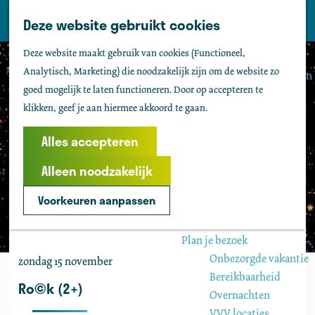
Tholen
Z
Deze website gebruikt cookies
M
o
Zien & doen
G
e
Deze website maakt gebruik van cookies (Functioneel,
e
Actief & sportief
a
n
Analytisch, Marketing) die noodzakelijk zijn om de website zo
k
Bezienswaardigheden
n
u
goed mogelijk te laten functioneren. Door op accepteren te
e
Kids
a
klikken, geef je aan hiermee akkoord te gaan.
n
Fietsen
a
Wandelen
r
Alles accepteren
Uitgaan
d
Water
Alleen noodzakelijk
e
Groepen
h
Voorkeuren aanpassen
o
Agenda
m
Plan je bezoek
e
Onbezorgde vakantie
zondag 15 november
p
Bereikbaarheid
a
Ro©k (2+)
Overnachten
g
VVV locaties