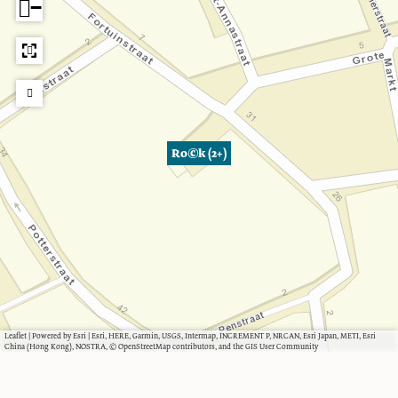
−
Ro©k (2+)
Leaflet
|
Powered by Esri | Esri, HERE, Garmin, USGS, Intermap, INCREMENT P, NRCAN, Esri Japan, METI, Esri
China (Hong Kong), NOSTRA, © OpenStreetMap contributors, and the GIS User Community