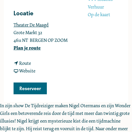
e
Verhuur
Locatie
Op de kaart
Theater De Maagd
Grote Markt 32
4611 NT
BERGEN OP ZOOM
n
Plan je route
a
n
a
Route
a
v
r
Website
a
a
N
r
n
i
Reserveer
N
N
g
i
i
e
In zijn show De Tijdreiziger maken Nigel Otermans en zijn Wonder
g
g
l
Girls een betoverende reis door de tijd met meer dan twintig grote
e
e
O
illusies! Nigel krijgt een mysterieuze kist die een tijdmachine
l
l
t
blijkt te zijn. Hij reist terug en vooruit in de tijd. Naar onder meer
O
O
e