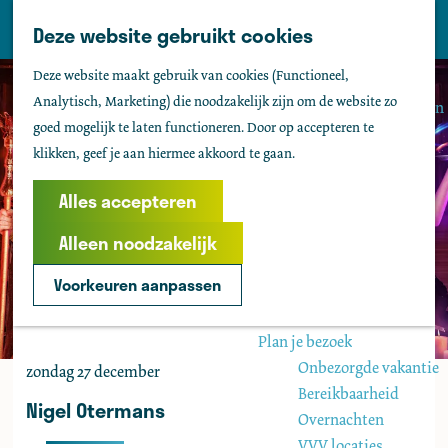
Tholen
Z
Deze website gebruikt cookies
M
o
Zien & doen
G
e
Deze website maakt gebruik van cookies (Functioneel,
e
Actief & sportief
a
n
Analytisch, Marketing) die noodzakelijk zijn om de website zo
k
Bezienswaardigheden
n
u
goed mogelijk te laten functioneren. Door op accepteren te
e
Kids
a
klikken, geef je aan hiermee akkoord te gaan.
n
Fietsen
a
Wandelen
r
Alles accepteren
Uitgaan
d
Water
Alleen noodzakelijk
e
Groepen
h
Voorkeuren aanpassen
o
Agenda
m
Plan je bezoek
e
Onbezorgde vakantie
zondag 27 december
p
Bereikbaarheid
a
Nigel Otermans
Overnachten
g
VVV locaties