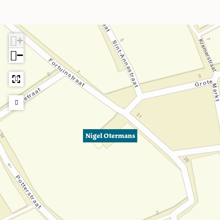
+
−
Nigel Otermans