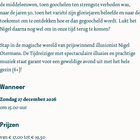
de middeleeuwen, toen goochelen ten strengste verboden was,
t
t
r
naar de jaren 50, toen het variété zijn gloriejaren beleefde en naar de
e
e
m
toekomst om te ontdekken hoe er dan gegoocheld wordt. Lukt het
r
r
a
Nigel daarna nog wel om in onze tijd terug te komen?
m
m
n
a
a
s
Stap in de magische wereld van prijswinnend illusionist Nigel
n
n
Otermans. De Tijdreiziger met spectaculaire illusies en prachtige
s
s
muziek staat garant voor een geweldige avond uit met het hele
gezin (6+)!
Wanneer
Zondag 27 december 2026
om 15.00 uur
Prijzen
van € 17,00 tot € 19,50