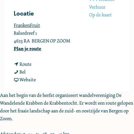
e
Verhuur
Locatie
Op de kaart
FrankenFruit
Balsedreef 1
4623 RA
BERGEN OP ZOOM
n
Plan je route
a
n
a
Route
K
a
r
Bel
r
a
v
K
Website
a
r
a
r
b
K
n
a
Aan het begin van de herfst organiseert wandelvereniging De
b
r
K
b
Wandelende Krabben de Krabbentocht. Er wordt een route gelopen
e
a
r
b
door het fraaie landschap aan de zuid- en oostzijde van Bergen op
n
b
a
e
Zoom.
t
b
b
n
o
e
b
t