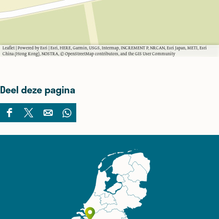
Leaflet
|
Powered by Esri | Esri, HERE, Garmin, USGS, Intermap, INCREMENT P, NRCAN, Esri Japan, METI, Esri
China (Hong Kong), NOSTRA, © OpenStreetMap contributors, and the GIS User Community
Deel deze pagina
D
D
D
D
e
e
e
e
e
e
e
e
l
l
l
l
d
d
d
d
e
e
e
e
z
z
z
z
e
e
e
e