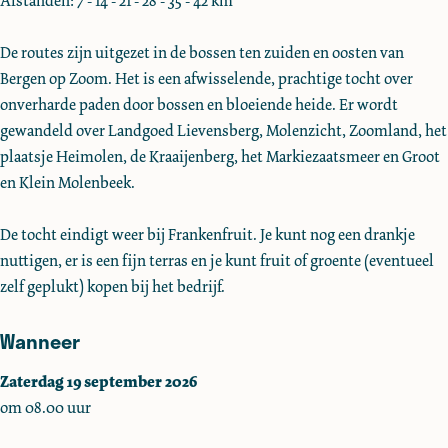
Afstanden: 7 - 14 - 21 - 28 - 35 - 42 km
c
n
e
o
h
t
n
c
De routes zijn uitgezet in de bossen ten zuiden en oosten van
t
o
t
h
Bergen op Zoom. Het is een afwisselende, prachtige tocht over
c
o
t
onverharde paden door bossen en bloeiende heide. Er wordt
h
c
gewandeld over Landgoed Lievensberg, Molenzicht, Zoomland, het
t
h
plaatsje Heimolen, de Kraaijenberg, het Markiezaatsmeer en Groot
t
en Klein Molenbeek.
De tocht eindigt weer bij Frankenfruit. Je kunt nog een drankje
nuttigen, er is een fijn terras en je kunt fruit of groente (eventueel
zelf geplukt) kopen bij het bedrijf.
Wanneer
Zaterdag 19 september 2026
om 08.00 uur