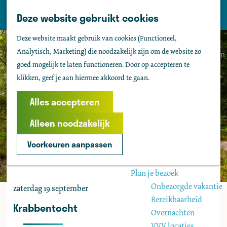
Tholen
Z
Deze website gebruikt cookies
M
o
Zien & doen
G
e
Deze website maakt gebruik van cookies (Functioneel,
e
Actief & sportief
a
n
Analytisch, Marketing) die noodzakelijk zijn om de website zo
k
Bezienswaardigheden
n
u
goed mogelijk te laten functioneren. Door op accepteren te
e
Kids
a
klikken, geef je aan hiermee akkoord te gaan.
n
Fietsen
a
Wandelen
r
Alles accepteren
Uitgaan
d
Water
Alleen noodzakelijk
e
Groepen
h
Voorkeuren aanpassen
o
Agenda
m
Plan je bezoek
e
Onbezorgde vakantie
zaterdag 19 september
p
Bereikbaarheid
a
Krabbentocht
Overnachten
g
VVV locaties