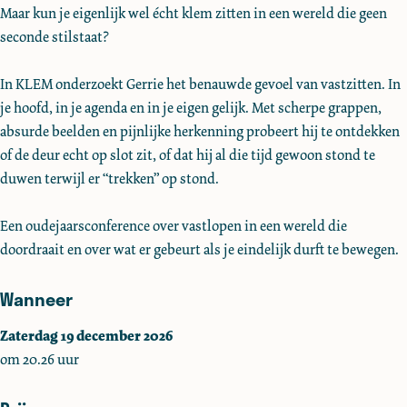
Maar kun je eigenlijk wel écht klem zitten in een wereld die geen
S
S
i
seconde stilstaat?
m
m
t
i
i
s
In KLEM onderzoekt Gerrie het benauwde gevoel van vastzitten. In
t
t
je hoofd, in je agenda en in je eigen gelijk. Met scherpe grappen,
s
s
absurde beelden en pijnlijke herkenning probeert hij te ontdekken
of de deur echt op slot zit, of dat hij al die tijd gewoon stond te
duwen terwijl er “trekken” op stond.
Een oudejaarsconference over vastlopen in een wereld die
doordraait en over wat er gebeurt als je eindelijk durft te bewegen.
Wanneer
Zaterdag 19 december 2026
om 20.26 uur