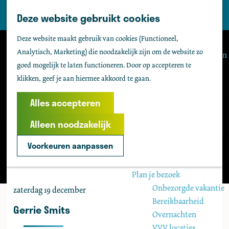
Tholen
Z
Deze website gebruikt cookies
M
o
Zien & doen
G
e
Deze website maakt gebruik van cookies (Functioneel,
e
Actief & sportief
a
n
Analytisch, Marketing) die noodzakelijk zijn om de website zo
k
Bezienswaardigheden
n
u
goed mogelijk te laten functioneren. Door op accepteren te
e
Kids
a
klikken, geef je aan hiermee akkoord te gaan.
n
Fietsen
a
Wandelen
r
Alles accepteren
Uitgaan
d
Water
Alleen noodzakelijk
e
Groepen
h
Voorkeuren aanpassen
o
Agenda
m
Plan je bezoek
e
Onbezorgde vakantie
zaterdag 19 december
p
Bereikbaarheid
a
Gerrie Smits
Overnachten
g
VVV locaties