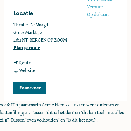
e
Verhuur
Locatie
Op de kaart
Theater De Maagd
Grote Markt 32
4611 NT
BERGEN OP ZOOM
n
Plan je route
a
n
a
Route
a
v
r
Website
a
a
G
r
n
e
Reserveer
G
G
r
e
e
r
2026; Het jaar waarin Gerrie klem zat tussen wereldnieuws en
r
r
i
kattenfilmpjes. Tussen “dit is het dan” en “dit kan toch niet alles
r
r
e
zijn”. Tussen “even volhouden” en “is dit het nou?".
i
i
S
e
e
m