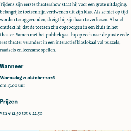
Tijdens zijn eerste theatershow staat hij voor een grote uitdaging:
r
r
e
belangrijke toetsen zijn verdwenen uit zijn klas. Als ze niet op tijd
J
J
s
worden teruggevonden, dreigt hij zijn baan te verliezen. Al snel
e
e
p
ontdekt hij dat de toetsen zijn opgeborgen in een kluis in het
s
s
e
theater. Samen met het publiek gaat hij op zoek naar de juiste code.
p
p
r
Het theater verandert in een interactief klaslokaal vol puzzels,
e
e
(
raadsels en leerzame spellen.
r
r
6
(
(
+
Wanneer
6
6
)
+
+
Woensdag 21 oktober 2026
)
)
om 15.00 uur
Prijzen
van € 12,50 tot € 22,50