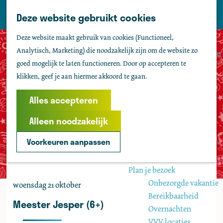
Tholen
Z
Deze website gebruikt cookies
M
o
Zien & doen
G
e
Deze website maakt gebruik van cookies (Functioneel,
e
Actief & sportief
a
n
Analytisch, Marketing) die noodzakelijk zijn om de website zo
k
Bezienswaardigheden
n
u
goed mogelijk te laten functioneren. Door op accepteren te
e
Kids
a
klikken, geef je aan hiermee akkoord te gaan.
n
Fietsen
a
Wandelen
r
Alles accepteren
Uitgaan
d
Water
Alleen noodzakelijk
e
Groepen
h
Voorkeuren aanpassen
o
Agenda
m
Plan je bezoek
e
Onbezorgde vakantie
woensdag 21 oktober
p
Bereikbaarheid
a
Meester Jesper (6+)
Overnachten
g
VVV locaties