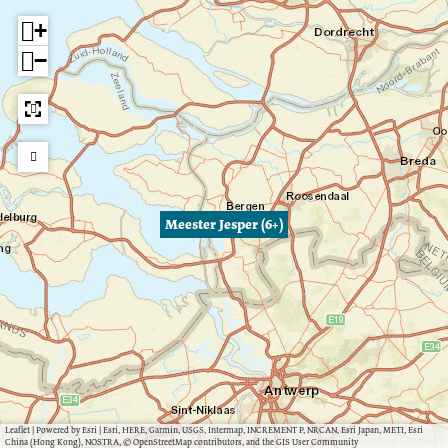
+
−
Meester Jesper (6+)
Leaflet
|
Powered by Esri | Esri, HERE, Garmin, USGS, Intermap, INCREMENT P, NRCAN, Esri Japan, METI, Esri
China (Hong Kong), NOSTRA, © OpenStreetMap contributors, and the GIS User Community