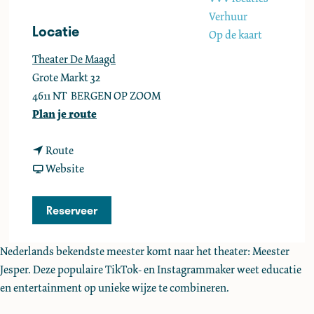
e
Verhuur
Locatie
Op de kaart
Theater De Maagd
Grote Markt 32
4611 NT
BERGEN OP ZOOM
n
Plan je route
a
n
a
Route
a
v
r
Website
a
a
M
r
n
e
Reserveer
M
M
e
e
e
s
Nederlands bekendste meester komt naar het theater: Meester
e
e
t
Jesper. Deze populaire TikTok- en Instagrammaker weet educatie
s
s
e
en entertainment op unieke wijze te combineren.
t
t
r
e
e
J