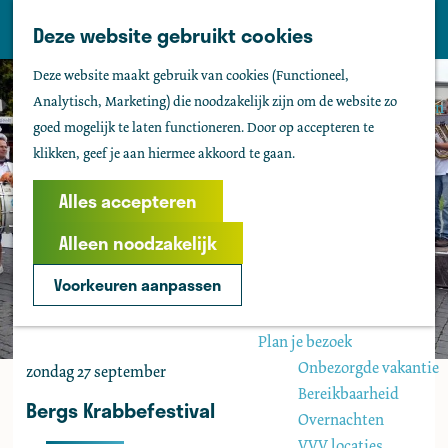
Tholen
Z
Deze website gebruikt cookies
M
o
Zien & doen
G
e
Deze website maakt gebruik van cookies (Functioneel,
e
Actief & sportief
a
n
Analytisch, Marketing) die noodzakelijk zijn om de website zo
k
Bezienswaardigheden
n
u
goed mogelijk te laten functioneren. Door op accepteren te
e
Kids
a
klikken, geef je aan hiermee akkoord te gaan.
n
Fietsen
a
Wandelen
r
Alles accepteren
Uitgaan
d
Water
Alleen noodzakelijk
e
Groepen
h
Voorkeuren aanpassen
o
Agenda
m
Plan je bezoek
e
Onbezorgde vakantie
zondag 27 september
p
Bereikbaarheid
a
Bergs Krabbefestival
Overnachten
g
VVV locaties