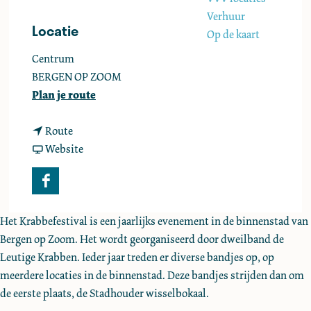
e
Verhuur
Locatie
Op de kaart
Centrum
BERGEN OP ZOOM
n
Plan je route
a
n
a
Route
a
v
r
Website
a
a
B
r
n
e
F
B
B
r
a
e
e
g
Het Krabbefestival is een jaarlijks evenement in de binnenstad van
c
r
r
s
Bergen op Zoom. Het wordt georganiseerd door dweilband de
e
g
g
K
Leutige Krabben. Ieder jaar treden er diverse bandjes op, op
b
s
s
r
meerdere locaties in de binnenstad. Deze bandjes strijden dan om
o
K
K
a
de eerste plaats, de Stadhouder wisselbokaal.
o
r
r
b