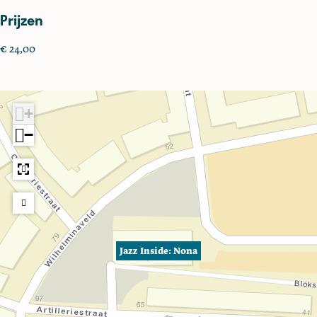
Prijzen
€ 24,00
+
−
Jazz Inside: Nona