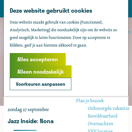
Tholen
Z
Deze website gebruikt cookies
M
o
Zien & doen
G
e
Deze website maakt gebruik van cookies (Functioneel,
e
Actief & sportief
a
n
Analytisch, Marketing) die noodzakelijk zijn om de website zo
k
Bezienswaardigheden
n
u
goed mogelijk te laten functioneren. Door op accepteren te
e
Kids
a
klikken, geef je aan hiermee akkoord te gaan.
n
Fietsen
a
Wandelen
r
Alles accepteren
Uitgaan
d
Water
Alleen noodzakelijk
e
Groepen
h
Voorkeuren aanpassen
o
Agenda
m
Plan je bezoek
e
Onbezorgde vakantie
zondag 27 september
p
Bereikbaarheid
a
Jazz Inside: Nona
Overnachten
g
VVV locaties