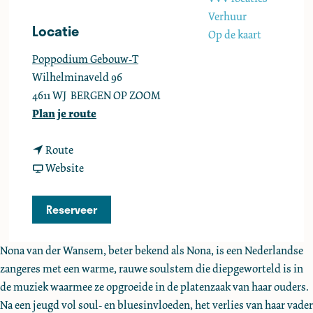
e
Verhuur
Locatie
Op de kaart
Poppodium Gebouw-T
Wilhelminaveld 96
4611 WJ
BERGEN OP ZOOM
n
Plan je route
a
n
a
Route
a
v
r
Website
a
a
J
r
n
a
Reserveer
J
J
z
a
a
z
Nona van der Wansem, beter bekend als Nona, is een Nederlandse
z
z
I
zangeres met een warme, rauwe soulstem die diepgeworteld is in
z
z
n
de muziek waarmee ze opgroeide in de platenzaak van haar ouders.
I
I
s
Na een jeugd vol soul- en bluesinvloeden, het verlies van haar vader
n
n
i