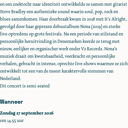
en een zoektocht naar identiteit ontwikkelde ze samen met gitarist
s
s
d
Steve Bradley een authentieke sound waarin soul, pop, rock en
i
i
e
blues samenkomen. Haar doorbraak kwam in 2018 met It’s Alright,
d
d
:
gevolgd door haar geprezen debuutalbum Nona (2019) en sterke
e
e
N
live-optredens op grote festivals. Na een periode van stilstand en
:
:
o
persoonlijke heruitvinding in Denemarken keerde ze terug met
N
N
n
nieuw, eerlijker en organischer werk onder V2 Records. Nona’s
o
o
a
muziek draait om kwetsbaarheid, veerkracht en persoonlijke
n
n
verhalen, gebracht in intense, oprechte live-shows waarmee ze zich
a
a
ontwikkelt tot een van de meest karaktervolle stemmen van
Nederland.
Dit concert is semi-seated
Wanneer
Zondag 27 september 2026
om 14.55 uur