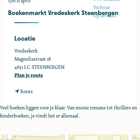
t/m 11 april
e
Verhuur
Boekenmarkt Vredeskerk Steenbergen
Op de kaart
Locatie
Vredeskerk
Magnoliastraat 18
4651 LC
STEENBERGEN
n
Plan je route
a
n
a
Route
a
r
a
B
Veel boeken liggen voor je klaar. Van mooie romans tot thrillers en
r
o
kinderboeken, je vindt het er allemaal.
B
e
o
k
e
e