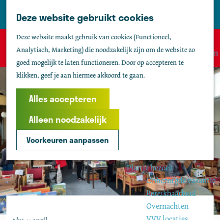
Tholen
Z
Deze website gebruikt cookies
M
o
Zien & doen
G
e
Deze website maakt gebruik van cookies (Functioneel,
e
Actief & sportief
Sorry, deze activiteit is niet meer beschikbaar. Bekijk het
a
n
Analytisch, Marketing) die noodzakelijk zijn om de website zo
k
Bezienswaardigheden
actuele aanbod
voor de beschikbare opties.
n
u
goed mogelijk te laten functioneren. Door op accepteren te
e
Kids
a
klikken, geef je aan hiermee akkoord te gaan.
n
Fietsen
a
Wandelen
r
Alles accepteren
Uitgaan
d
Water
Alleen noodzakelijk
e
Groepen
h
Voorkeuren aanpassen
o
Agenda
m
Plan je bezoek
e
Onbezorgde vakantie
p
Bereikbaarheid
a
Overnachten
g
VVV locaties