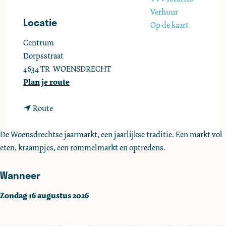
e
Verhuur
Locatie
Op de kaart
Centrum
Dorpsstraat
4634 TR
WOENSDRECHT
n
Plan je route
a
n
a
Route
a
r
a
J
De Woensdrechtse jaarmarkt, een jaarlijkse traditie. Een markt vol
r
a
eten, kraampjes, een rommelmarkt en optredens.
J
a
Wanneer
a
r
a
m
Zondag 16 augustus 2026
r
a
m
r
a
k