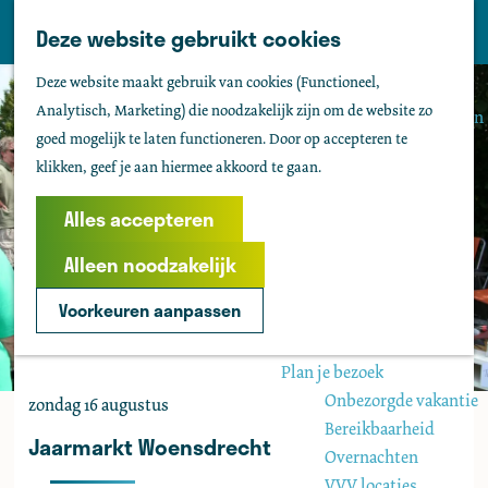
Tholen
Z
Deze website gebruikt cookies
M
o
Zien & doen
G
e
Deze website maakt gebruik van cookies (Functioneel,
e
Actief & sportief
a
n
Analytisch, Marketing) die noodzakelijk zijn om de website zo
k
Bezienswaardigheden
n
u
goed mogelijk te laten functioneren. Door op accepteren te
e
Kids
a
klikken, geef je aan hiermee akkoord te gaan.
n
Fietsen
a
Wandelen
r
Alles accepteren
Uitgaan
d
Water
Alleen noodzakelijk
e
Groepen
h
Voorkeuren aanpassen
o
Agenda
m
Plan je bezoek
e
Onbezorgde vakantie
zondag 16 augustus
p
Bereikbaarheid
a
Jaarmarkt Woensdrecht
Overnachten
g
VVV locaties