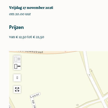
S
S
i
Vrijdag 27 november 2026
m
m
t
om 20.00 uur
i
i
h
t
t
Prijzen
h
h
van € 12,50 tot € 22,50
+
−