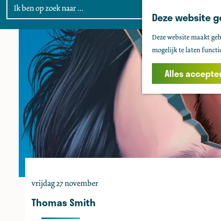
Deze website g
G
Deze website maakt gebr
a
mogelijk te laten functi
n
a
Alles accepte
a
r
d
e
h
o
m
e
vrijdag 27 november
p
a
Thomas Smith
g