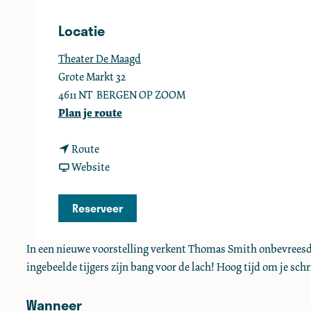
e
Locatie
Theater De Maagd
Grote Markt 32
4611 NT
BERGEN OP ZOOM
n
Plan je route
a
n
a
Route
a
v
r
Website
a
a
T
r
n
h
Reserveer
T
T
o
h
h
m
In een nieuwe voorstelling verkent Thomas Smith onbevreesd d
o
o
a
ingebeelde tijgers zijn bang voor de lach! Hoog tijd om je schri
m
m
s
a
a
S
Wanneer
s
s
m