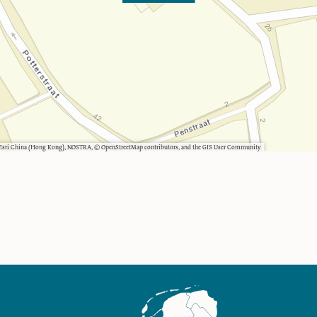
, Esri China (Hong Kong), NOSTRA, © OpenStreetMap contributors, and the GIS User Community