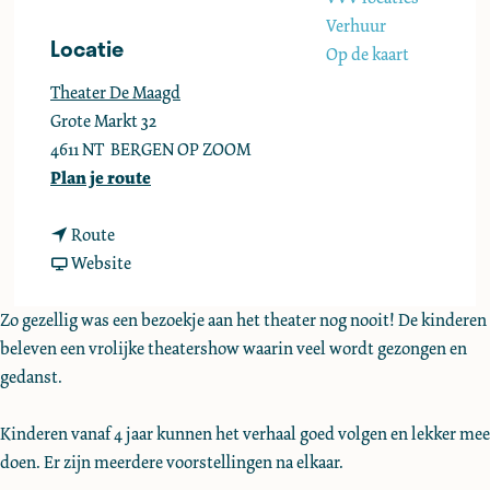
e
Verhuur
Locatie
Op de kaart
Theater De Maagd
Grote Markt 32
4611 NT
BERGEN OP ZOOM
n
Plan je route
a
n
a
Route
a
v
r
Website
a
a
S
r
n
i
Zo gezellig was een bezoekje aan het theater nog nooit! De kinderen
S
S
n
beleven een vrolijke theatershow waarin veel wordt gezongen en
i
i
t
gedanst.
n
n
e
t
t
r
Kinderen vanaf 4 jaar kunnen het verhaal goed volgen en lekker mee
e
e
k
doen. Er zijn meerdere voorstellingen na elkaar.
r
r
l