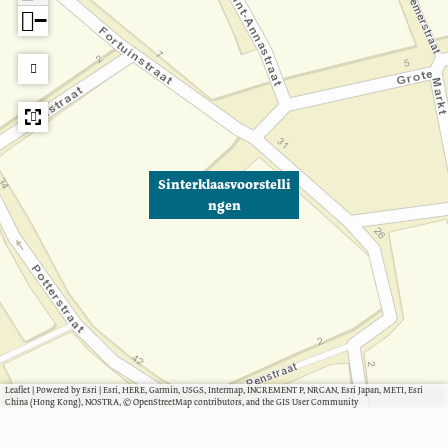
−
e
e
n
n
Sinterklaasvoorstelli
ngen
Leaflet
|
Powered by Esri | Esri, HERE, Garmin, USGS, Intermap, INCREMENT P, NRCAN, Esri Japan, METI, Esri
China (Hong Kong), NOSTRA, © OpenStreetMap contributors, and the GIS User Community