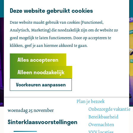
Tholen
Z
Deze website gebruikt cookies
M
o
Zien & doen
G
e
Deze website maakt gebruik van cookies (Functioneel,
e
Actief & sportief
a
n
Analytisch, Marketing) die noodzakelijk zijn om de website zo
k
Bezienswaardigheden
n
u
goed mogelijk te laten functioneren. Door op accepteren te
e
Kids
a
klikken, geef je aan hiermee akkoord te gaan.
n
Fietsen
a
Wandelen
r
Alles accepteren
Uitgaan
d
Water
Alleen noodzakelijk
e
Groepen
h
Voorkeuren aanpassen
o
Agenda
m
Plan je bezoek
e
Onbezorgde vakantie
woensdag 25 november
p
Bereikbaarheid
a
Sinterklaasvoorstellingen
Overnachten
g
VVV locaties