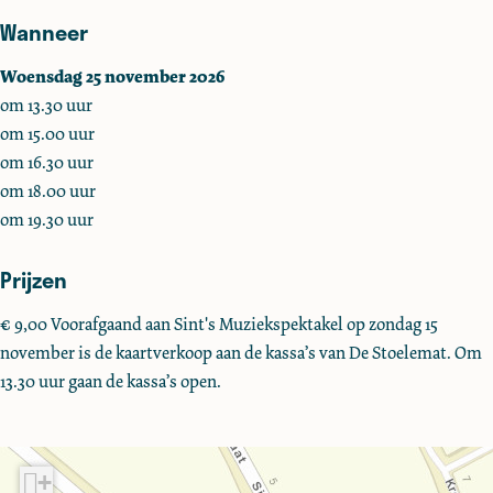
Wanneer
k
k
a
l
l
a
Woensdag 25 november 2026
a
a
s
om 13.30 uur
a
a
v
om 15.00 uur
s
s
o
om 16.30 uur
v
v
o
om 18.00 uur
o
o
r
om 19.30 uur
o
o
s
r
r
t
Prijzen
s
s
e
t
t
l
€ 9,00 Voorafgaand aan Sint's Muziekspektakel op zondag 15
e
e
l
november is de kaartverkoop aan de kassa’s van De Stoelemat. Om
l
l
i
13.30 uur gaan de kassa’s open.
l
l
n
i
i
g
n
n
e
+
g
g
n