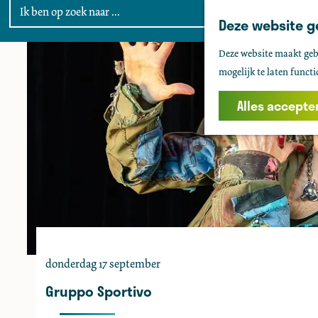
Deze website g
G
Deze website maakt gebr
a
mogelijk te laten functi
n
a
Alles accepte
a
r
d
e
h
o
m
e
donderdag 17 september
p
a
Gruppo Sportivo
g