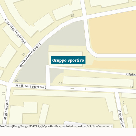
Gruppo Sportivo
, Esri China (Hong Kong), NOSTRA, © OpenStreetMap contributors, and the GIS User Community