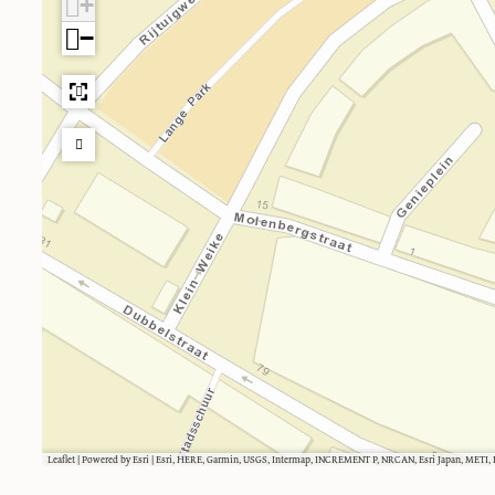
+
−
Leaflet
|
Powered by Esri | Esri, HERE, Garmin, USGS, Intermap, INCREMENT P, NRCAN, Esri Japan, METI