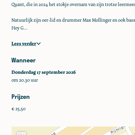
Quant, die in 2024 het stokje overnam van zijn trotse leermees
S
S
o
p
p
r
Natuurlijk zijn oer-lid en drummer Max Mollinger en ook bass
o
o
t
Hey G…
r
r
i
t
t
v
Lees verder
i
i
o
v
v
Wanneer
o
o
Donderdag 17 september 2026
om 20.30 uur
Prijzen
€ 25,50