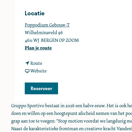
e
Locatie
Poppodium Gebouw-T
Wilhelminaveld 96
4611 WJ
BERGEN OP ZOOM
n
Plan je route
a
n
a
Route
a
v
r
Website
a
a
G
r
n
r
Reserveer
G
G
u
r
r
p
Gruppo Sportivo bestaat in 2026 een halve eeuw. Het is ook he
u
u
p
doen en willen op een hoogtepunt afscheid nemen van het po
p
p
o
grap aan toe te voegen: “Stop motion voordat we langduri
p
p
S
Naast de karakteristieke frontman en creatieve kracht Vanden
o
o
p