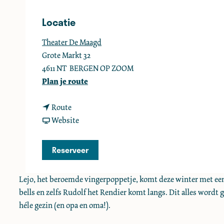
e
Locatie
Theater De Maagd
Grote Markt 32
4611 NT
BERGEN OP ZOOM
n
Plan je route
a
n
a
Route
a
v
r
Website
a
a
L
r
n
e
Reserveer
L
L
j
e
e
o
Lejo, het beroemde vingerpoppetje, komt deze winter met een h
j
j
bells en zelfs Rudolf het Rendier komt langs. Dit alles wordt
o
o
héle gezin (en opa en oma!).