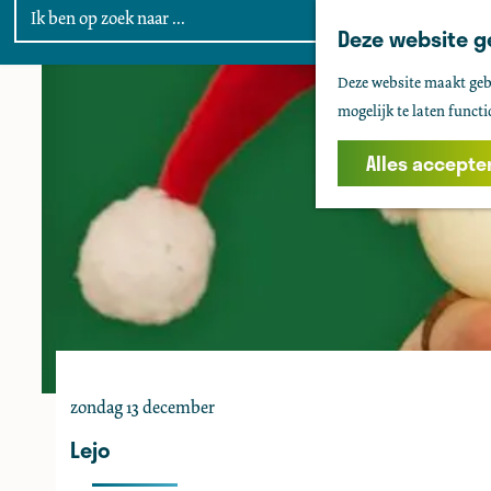
Deze website g
G
Deze website maakt gebr
a
mogelijk te laten functi
n
a
Alles accepte
a
r
d
e
h
o
m
e
zondag 13 december
p
a
Lejo
g