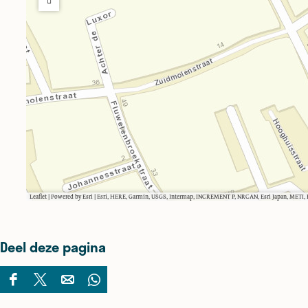
Leaflet
|
Powered by Esri | Esri, HERE, Garmin, USGS, Intermap, INCREMENT P, NRCAN, Esri Japan, METI
Deel deze pagina
D
D
D
D
e
e
e
e