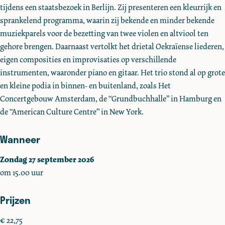
tijdens een staatsbezoek in Berlijn. Zij presenteren een kleurrijk en
s
s
n
sprankelend programma, waarin zij bekende en minder bekende
a
a
o
muziekparels voor de bezetting van twee violen en altviool ten
n
n
v
gehore brengen. Daarnaast vertolkt het drietal Oekraïense liederen,
o
o
s
eigen composities en improvisaties op verschillende
v
v
k
instrumenten, waaronder piano en gitaar. Het trio stond al op grote
s
s
y
en kleine podia in binnen- en buitenland, zoals Het
k
k
Concertgebouw Amsterdam, de “Grundbuchhalle” in Hamburg en
y
y
de “American Culture Centre” in New York.
Wanneer
Zondag 27 september 2026
om 15.00 uur
Prijzen
€ 22,75