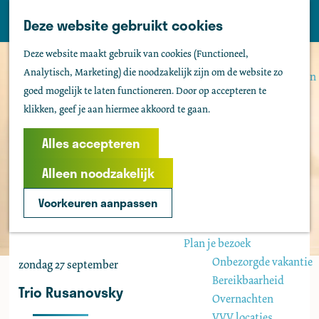
Tholen
Z
Deze website gebruikt cookies
M
o
Zien & doen
G
e
Deze website maakt gebruik van cookies (Functioneel,
e
Actief & sportief
a
n
Analytisch, Marketing) die noodzakelijk zijn om de website zo
k
Bezienswaardigheden
n
u
goed mogelijk te laten functioneren. Door op accepteren te
e
Kids
a
klikken, geef je aan hiermee akkoord te gaan.
n
Fietsen
a
Wandelen
r
Alles accepteren
Uitgaan
d
Water
Alleen noodzakelijk
e
Groepen
h
Voorkeuren aanpassen
o
Agenda
m
Plan je bezoek
e
Onbezorgde vakantie
zondag 27 september
p
Bereikbaarheid
a
Trio Rusanovsky
Overnachten
g
VVV locaties