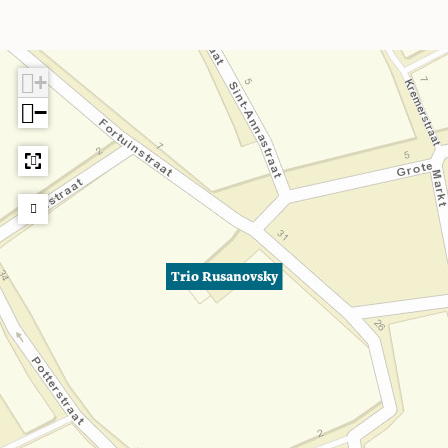
+
−
Trio Rusanovsky