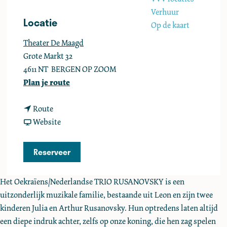
e
Verhuur
Locatie
Op de kaart
Theater De Maagd
Grote Markt 32
4611 NT
BERGEN OP ZOOM
n
Plan je route
a
n
a
Route
a
v
r
Website
a
a
T
r
n
r
Reserveer
T
T
i
r
r
o
Het Oekraïens/Nederlandse TRIO RUSANOVSKY is een
i
i
R
uitzonderlijk muzikale familie, bestaande uit Leon en zijn twee
o
o
u
kinderen Julia en Arthur Rusanovsky. Hun optredens laten altijd
R
R
s
een diepe indruk achter, zelfs op onze koning, die hen zag spelen
u
u
a