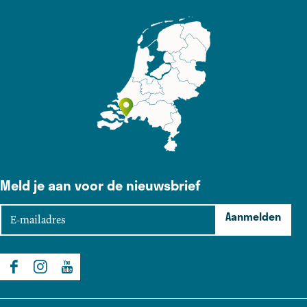
Meld je aan voor de nieuwsbrief
E
Aanmelden
-
m
a
F
I
Y
i
a
n
o
l