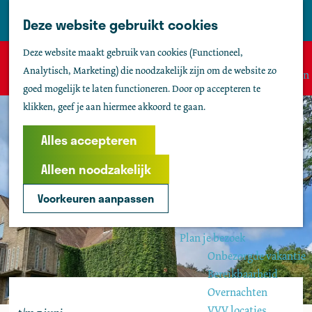
Tholen
Z
Deze website gebruikt cookies
M
o
Zien & doen
G
e
Deze website maakt gebruik van cookies (Functioneel,
e
Actief & sportief
Sorry, deze activiteit is niet meer beschikbaar. Bekijk het
a
n
Analytisch, Marketing) die noodzakelijk zijn om de website zo
k
Bezienswaardigheden
actuele aanbod
voor de beschikbare opties.
n
u
goed mogelijk te laten functioneren. Door op accepteren te
e
Kids
a
klikken, geef je aan hiermee akkoord te gaan.
n
Fietsen
a
Wandelen
r
Alles accepteren
Uitgaan
d
Water
Alleen noodzakelijk
e
Groepen
h
Voorkeuren aanpassen
o
Agenda
m
Plan je bezoek
e
Onbezorgde vakantie
p
Bereikbaarheid
a
Overnachten
g
VVV locaties