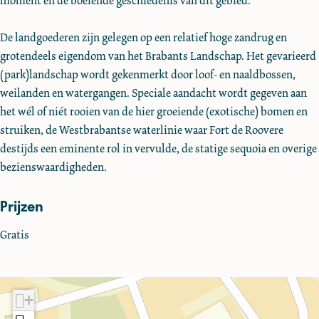
moment en de boeiende geschiedenis van dit gebied.
u
c
c
s
r
u
u
i
De landgoederen zijn gelegen op een relatief hoge zandrug en
s
r
r
e
grotendeels eigendom van het Brabants Landschap. Het gevarieerd
i
s
s
V
(park)landschap wordt gekenmerkt door loof- en naaldbossen,
e
i
i
r
weilanden en watergangen. Speciale aandacht wordt gegeven aan
V
e
e
e
het wél of niét rooien van de hier groeiende (exotische) bomen en
r
V
V
d
struiken, de Westbrabantse waterlinie waar Fort de Roovere
e
r
r
e
destijds een eminente rol in vervulde, de statige sequoia en overige
d
e
e
r
bezienswaardigheden.
e
d
d
u
Prijzen
r
e
e
s
u
r
r
t
Gratis
s
u
u
e
t
s
s
n
e
t
t
B
n
e
e
u
+
B
n
n
i