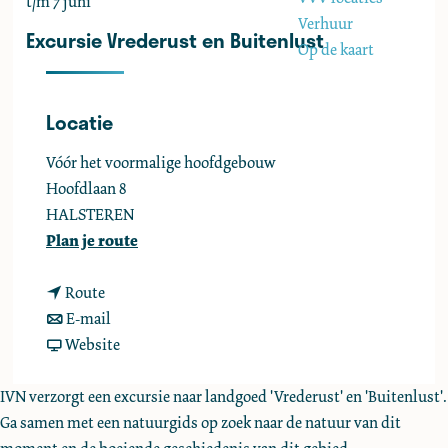
t/m 7 juni
e
Verhuur
Excursie Vrederust en Buitenlust
Op de kaart
Locatie
Vóór het voormalige hoofdgebouw
Hoofdlaan 8
HALSTEREN
n
Plan je route
a
n
a
Route
a
n
r
E-mail
a
a
v
E
Website
r
a
a
x
E
r
n
c
IVN verzorgt een excursie naar landgoed 'Vrederust' en 'Buitenlust'.
x
E
E
u
Ga samen met een natuurgids op zoek naar de natuur van dit
c
x
x
r