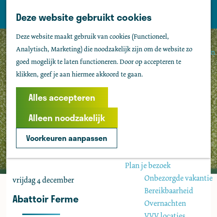
Tholen
Z
Deze website gebruikt cookies
M
o
Zien & doen
G
e
Deze website maakt gebruik van cookies (Functioneel,
e
Actief & sportief
a
n
Analytisch, Marketing) die noodzakelijk zijn om de website zo
k
Bezienswaardigheden
n
u
goed mogelijk te laten functioneren. Door op accepteren te
e
Kids
a
klikken, geef je aan hiermee akkoord te gaan.
n
Fietsen
a
Wandelen
r
Alles accepteren
Uitgaan
d
Water
Alleen noodzakelijk
e
Groepen
h
Voorkeuren aanpassen
o
Agenda
m
Plan je bezoek
e
Onbezorgde vakantie
vrijdag 4 december
p
Bereikbaarheid
a
Abattoir Ferme
Overnachten
g
VVV locaties