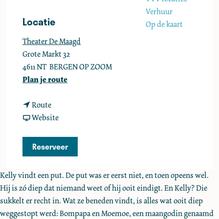
e
Verhuur
Locatie
Op de kaart
Theater De Maagd
Grote Markt 32
4611 NT
BERGEN OP ZOOM
n
Plan je route
a
n
a
Route
a
v
r
Website
a
a
A
r
n
b
Reserveer
A
A
a
b
b
t
Kelly vindt een put. De put was er eerst niet, en toen opeens wel.
a
a
t
Hij is zó diep dat niemand weet of hij ooit eindigt. En Kelly? Die
t
t
o
sukkelt er recht in. Wat ze beneden vindt, is alles wat ooit diep
t
t
i
weggestopt werd: Bompapa en Moemoe, een maangodin genaamd
o
o
r