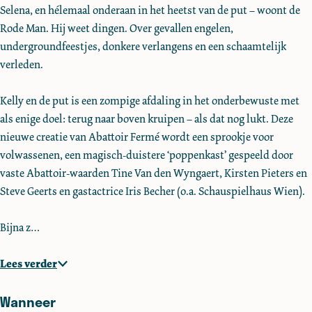
Selena, en hélemaal onderaan in het heetst van de put – woont de
i
i
F
Rode Man. Hij weet dingen. Over gevallen engelen,
r
r
e
undergroundfeestjes, donkere verlangens en een schaamtelijk
F
F
r
verleden.
e
e
m
r
r
e
Kelly en de put is een zompige afdaling in het onderbewuste met
m
m
als enige doel: terug naar boven kruipen – als dat nog lukt. Deze
e
e
nieuwe creatie van Abattoir Fermé wordt een sprookje voor
volwassenen, een magisch-duistere ‘poppenkast’ gespeeld door
vaste Abattoir-waarden Tine Van den Wyngaert, Kirsten Pieters en
Steve Geerts en gastactrice Iris Becher (o.a. Schauspielhaus Wien).
Bijna z…
Lees verder
Wanneer