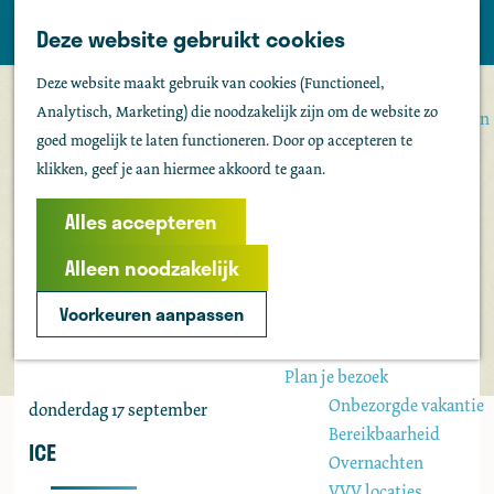
Tholen
Z
Deze website gebruikt cookies
M
o
Zien & doen
G
e
Deze website maakt gebruik van cookies (Functioneel,
e
Actief & sportief
a
n
Analytisch, Marketing) die noodzakelijk zijn om de website zo
k
Bezienswaardigheden
n
u
goed mogelijk te laten functioneren. Door op accepteren te
e
Kids
a
klikken, geef je aan hiermee akkoord te gaan.
n
Fietsen
a
Wandelen
r
Alles accepteren
Uitgaan
d
Water
Alleen noodzakelijk
e
Groepen
h
Voorkeuren aanpassen
o
Agenda
m
Plan je bezoek
e
Onbezorgde vakantie
donderdag 17 september
p
Bereikbaarheid
a
ICE
Overnachten
g
VVV locaties