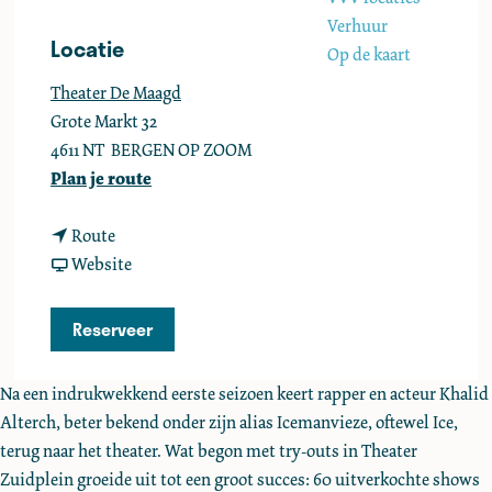
e
Verhuur
Locatie
Op de kaart
Theater De Maagd
Grote Markt 32
4611 NT
BERGEN OP ZOOM
n
Plan je route
a
n
a
Route
a
v
r
Website
a
a
I
r
n
C
Reserveer
I
I
E
C
C
Na een indrukwekkend eerste seizoen keert rapper en acteur Khalid
E
E
Alterch, beter bekend onder zijn alias Icemanvieze, oftewel Ice,
terug naar het theater. Wat begon met try-outs in Theater
Zuidplein groeide uit tot een groot succes: 60 uitverkochte shows