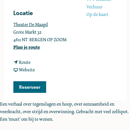
e
Verhuur
Locatie
Op de kaart
Theater De Maagd
Grote Markt 32
4611 NT
BERGEN OP ZOOM
n
Plan je route
a
n
a
Route
a
v
r
Website
a
a
W
r
n
i
Reserveer
W
W
m
i
i
K
Een verhaal over tegenslagen en hoop, over eenzaamheid en
m
m
i
veerkracht, over strijd en overwinning. Gebracht met veel zelfspot.
K
K
e
Een ‘must’ om bij te wonen.
i
i
f
e
e
t