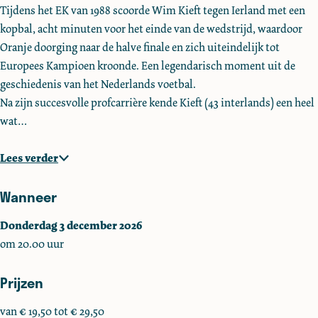
Tijdens het EK van 1988 scoorde Wim Kieft tegen Ierland met een
f
f
&
kopbal, acht minuten voor het einde van de wedstrijd, waardoor
t
t
E
Oranje doorging naar de halve finale en zich uiteindelijk tot
&
&
d
Europees Kampioen kroonde. Een legendarisch moment uit de
E
E
d
geschiedenis van het Nederlands voetbal.
d
d
y
Na zijn succesvolle profcarrière kende Kieft (43 interlands) een heel
d
d
v
wat…
y
y
a
v
v
n
Lees verder
a
a
d
n
n
e
Wanneer
d
d
r
e
e
L
Donderdag 3 december 2026
r
r
e
om 20.00 uur
L
L
y
e
e
Prijzen
y
y
van € 19,50 tot € 29,50