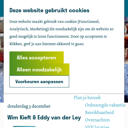
Tholen
Z
Deze website gebruikt cookies
M
o
Zien & doen
G
e
Deze website maakt gebruik van cookies (Functioneel,
e
Actief & sportief
a
n
Analytisch, Marketing) die noodzakelijk zijn om de website zo
k
Bezienswaardigheden
n
u
goed mogelijk te laten functioneren. Door op accepteren te
e
Kids
a
klikken, geef je aan hiermee akkoord te gaan.
n
Fietsen
a
Wandelen
r
Alles accepteren
Uitgaan
d
Water
Alleen noodzakelijk
e
Groepen
h
Voorkeuren aanpassen
o
Agenda
m
Plan je bezoek
e
Onbezorgde vakantie
donderdag 3 december
p
Bereikbaarheid
a
Wim Kieft & Eddy van der Ley
Overnachten
g
VVV locaties