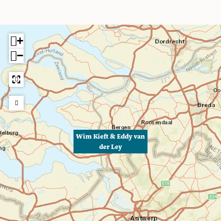
+
−
Wim Kieft & Eddy van
der Ley