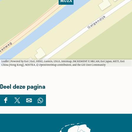
MUZA
Leaflet
|
Powered by Esri | Esri, HERE, Garmin, USGS, Intermap, INCREMENT P, NRCAN, Esri Japan, METI, Esri
China (Hong Kong), NOSTRA, © OpenStreetMap contributors, and the GIS User Community
Deel deze pagina
D
D
D
D
e
e
e
e
e
e
e
e
l
l
l
l