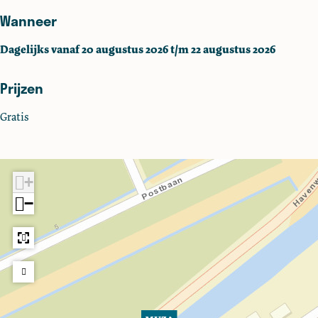
o
Wanneer
o
k
Dagelijks vanaf 20 augustus 2026 t/m 22 augustus 2026
M
U
Prijzen
Z
A
Gratis
+
−