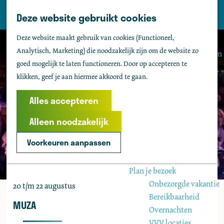
Tholen
Z
Deze website gebruikt cookies
M
o
Zien & doen
G
e
Deze website maakt gebruik van cookies (Functioneel,
e
Actief & sportief
a
n
Analytisch, Marketing) die noodzakelijk zijn om de website zo
k
Bezienswaardigheden
n
u
goed mogelijk te laten functioneren. Door op accepteren te
e
Kids
a
klikken, geef je aan hiermee akkoord te gaan.
n
Fietsen
a
Wandelen
r
Alles accepteren
Uitgaan
d
Water
Alleen noodzakelijk
e
Groepen
h
Voorkeuren aanpassen
o
Agenda
m
Plan je bezoek
e
Onbezorgde vakantie
20 t/m 22 augustus
p
Bereikbaarheid
a
MUZA
Overnachten
g
VVV locaties