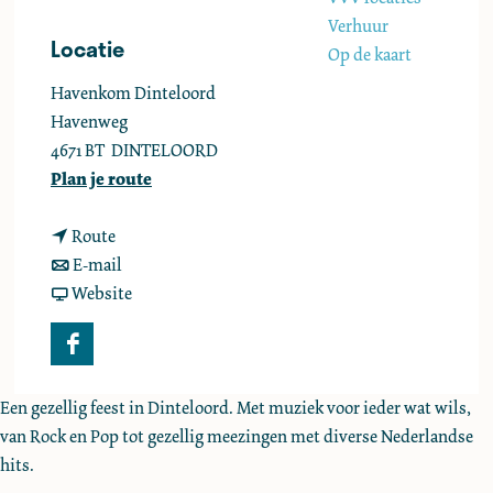
e
Verhuur
Locatie
Op de kaart
Havenkom Dinteloord
Havenweg
4671 BT
DINTELOORD
n
Plan je route
a
n
a
Route
a
n
r
E-mail
a
a
v
M
Website
r
a
a
U
M
r
n
Z
F
U
M
M
A
a
Z
U
U
Een gezellig feest in Dinteloord. Met muziek voor ieder wat wils,
c
A
Z
Z
van Rock en Pop tot gezellig meezingen met diverse Nederlandse
e
A
A
hits.
b