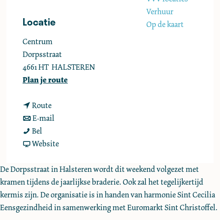
e
Verhuur
Locatie
Op de kaart
Centrum
Dorpsstraat
4661 HT
HALSTEREN
n
Plan je route
a
n
a
Route
a
n
r
E-mail
B
a
a
B
Bel
r
r
a
v
r
Website
a
B
r
a
a
d
r
B
n
d
De Dorpsstraat in Halsteren wordt dit weekend volgezet met
e
a
r
B
e
kramen tijdens de jaarlijkse braderie. Ook zal het tegelijkertijd
r
d
a
r
r
kermis zijn. De organisatie is in handen van harmonie Sint Cecilia
i
e
d
a
i
Eensgezindheid in samenwerking met Euromarkt Sint Christoffel.
e
r
e
d
e