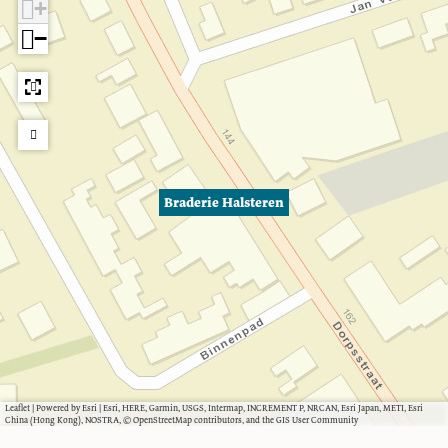
+
−
Braderie Halsteren
Leaflet
|
Powered by Esri | Esri, HERE, Garmin, USGS, Intermap, INCREMENT P, NRCAN, Esri Japan, METI, Esri
China (Hong Kong), NOSTRA, © OpenStreetMap contributors, and the GIS User Community