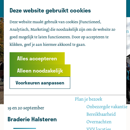
Tholen
Z
Deze website gebruikt cookies
M
o
Zien & doen
G
e
Deze website maakt gebruik van cookies (Functioneel,
e
Actief & sportief
a
n
Analytisch, Marketing) die noodzakelijk zijn om de website zo
k
Bezienswaardigheden
n
u
goed mogelijk te laten functioneren. Door op accepteren te
e
Kids
a
klikken, geef je aan hiermee akkoord te gaan.
n
Fietsen
a
Wandelen
r
Alles accepteren
Uitgaan
d
Water
Alleen noodzakelijk
e
Groepen
h
Voorkeuren aanpassen
o
Agenda
m
Plan je bezoek
e
Onbezorgde vakantie
19 en 20 september
p
Bereikbaarheid
a
Braderie Halsteren
Overnachten
g
VVV locaties