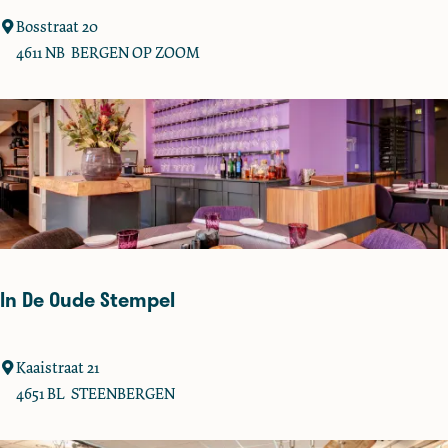
'
Bosstraat 20
t
4611 NB
BERGEN OP ZOOM
G
e
h
e
i
m
v
a
n
In De Oude Stempel
B
e
r
I
Kaaistraat 21
g
n
4651 BL
STEENBERGEN
e
D
n
e