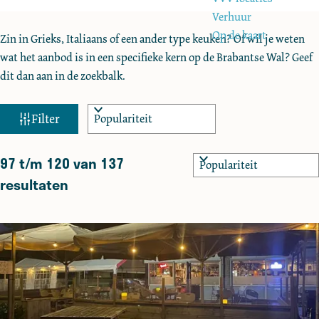
e
Verhuur
Op de kaart
Zin in Grieks, Italiaans of een ander type keuken? Of wil je weten
wat het aanbod is in een specifieke kern op de Brabantse Wal? Geef
dit dan aan in de zoekbalk.
W
S
Filter
o
a
r
t
97 t/m 120 van 137
S
t
z
o
resultaten
e
o
r
e
t
e
r
e
k
o
e
j
p
r
:
e
o
p