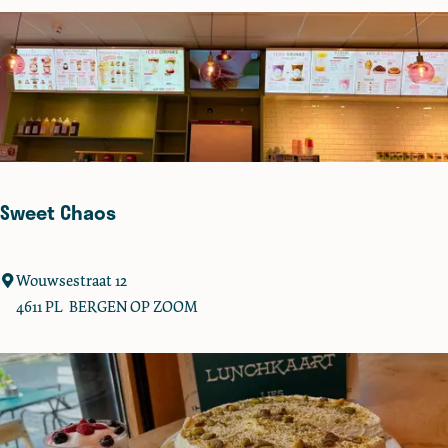
s
s
e
r
i
e
P
u
Sweet Chaos
u
r
S
Wouwsestraat 12
w
4611 PL
BERGEN OP ZOOM
e
e
t
C
h