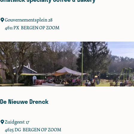
e
s
C
Gouvernementsplein 28
h
4611 PX
BERGEN OP ZOOM
a
t
w
i
c
k
S
p
e
De Nieuwe Drenck
c
i
a
D
Zuidgeest 17
l
e
4625 DG
BERGEN OP ZOOM