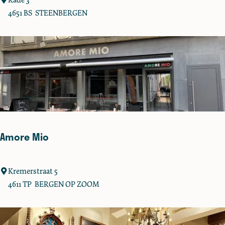
s
'
4651 BS
STEENBERGEN
t
O
n
d
e
r
Z
e
i
l
Amore Mio
A
Kremerstraat 5
m
4611 TP
BERGEN OP ZOOM
o
r
e