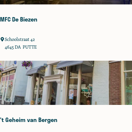
:
MFC De Biezen
M
Schoolstraat 42
F
4645 DA
PUTTE
C
D
e
B
i
e
z
e
n
't Geheim van Bergen