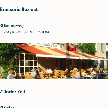
Brasserie Bozlust
B
Boslustweg 1
r
4624 RB
BERGEN OP ZOOM
a
s
s
e
r
i
e
B
o
Z'Onder Zeil
z
l
u
Z
Kade 3