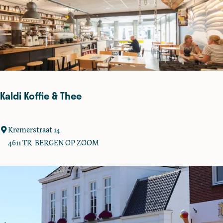
O
u
d
e
S
t
e
Kaldi Koffie & Thee
m
p
e
K
Kremerstraat 14
l
a
4611 TR
BERGEN OP ZOOM
l
d
i
K
o
ff