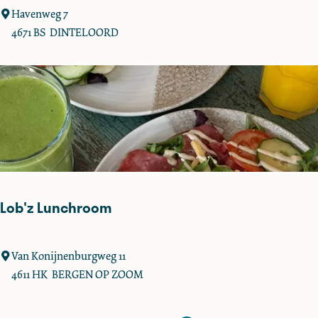
K
Havenweg 7
o
4671 BS
DINTELOORD
t
a
R
a
d
j
a
Lob'z Lunchroom
L
Van Konijnenburgweg 11
o
4611 HK
BERGEN OP ZOOM
b
'