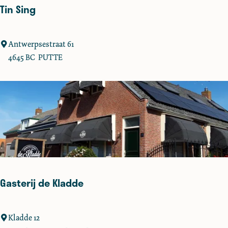
r
Tin Sing
a
n
t
T
Antwerpsestraat 61
i
4645 BC
PUTTE
n
S
i
n
g
Gasterij de Kladde
G
Kladde 12