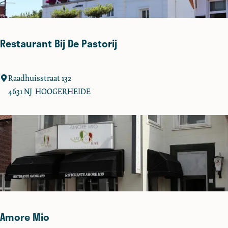
i
e
&
Restaurant Bij De Pastorij
T
h
e
R
Raadhuisstraat 132
e
e
4631 NJ
HOOGERHEIDE
s
t
a
u
r
a
n
t
B
Amore Mio
i