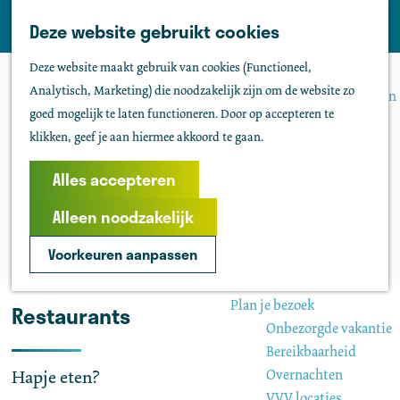
Tholen
Z
Deze website gebruikt cookies
M
o
Zien & doen
G
e
Deze website maakt gebruik van cookies (Functioneel,
e
Actief & sportief
a
n
Analytisch, Marketing) die noodzakelijk zijn om de website zo
k
Bezienswaardigheden
n
u
goed mogelijk te laten functioneren. Door op accepteren te
e
Kids
a
klikken, geef je aan hiermee akkoord te gaan.
n
Fietsen
a
Wandelen
r
Alles accepteren
Uitgaan
d
Water
Alleen noodzakelijk
e
Groepen
h
Voorkeuren aanpassen
o
Agenda
m
Plan je bezoek
Restaurants
e
Onbezorgde vakantie
p
Bereikbaarheid
a
Overnachten
Hapje eten?
g
VVV locaties