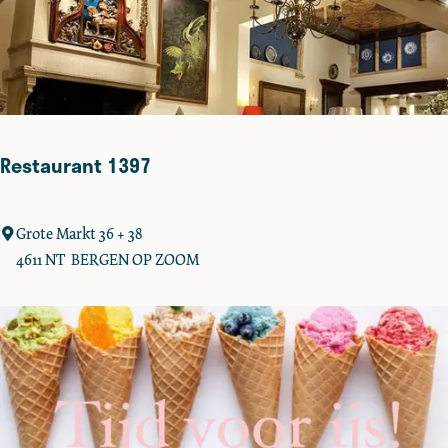
M
i
o
Restaurant 1397
R
Grote Markt 36 + 38
e
4611 NT
BERGEN OP ZOOM
s
t
a
u
r
a
n