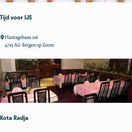
t
1
Tijd voor IJS
3
9
7
T
Plantagebaan 216
i
4725 AG
Bergen op Zoom
j
d
v
o
o
r
I
J
S
Kota Radja