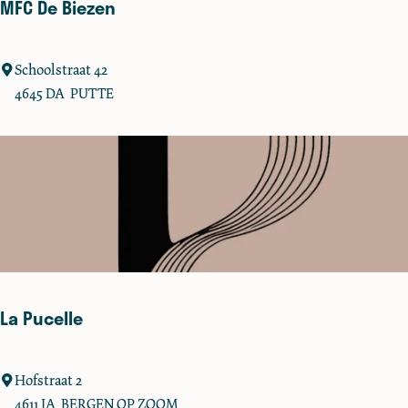
MFC De Biezen
e
S
t
M
Schoolstraat 42
a
F
4645 DA
PUTTE
d
C
s
D
b
e
u
B
r
i
g
e
e
z
r
e
n
La Pucelle
L
Hofstraat 2
a
4611 JA
BERGEN OP ZOOM