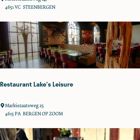
h
4651 VC
STEENBERGEN
e
e
t
u
i
n
d
e
Z
Restaurant Lake's Leisure
w
a
r
R
Markiezaatsweg 25
t
e
4615 PA
BERGEN OP ZOOM
e
s
S
t
c
a