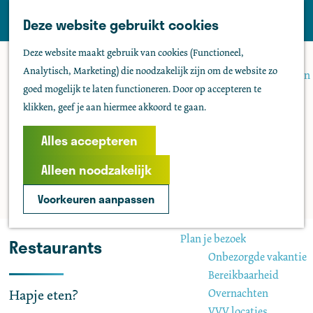
Tholen
Z
Deze website gebruikt cookies
M
o
Zien & doen
G
e
Deze website maakt gebruik van cookies (Functioneel,
e
Actief & sportief
a
n
Analytisch, Marketing) die noodzakelijk zijn om de website zo
k
Bezienswaardigheden
n
u
goed mogelijk te laten functioneren. Door op accepteren te
e
Kids
a
klikken, geef je aan hiermee akkoord te gaan.
n
Fietsen
a
Wandelen
r
Alles accepteren
Uitgaan
d
Water
Alleen noodzakelijk
e
Groepen
h
Voorkeuren aanpassen
o
Agenda
m
Plan je bezoek
Restaurants
e
Onbezorgde vakantie
p
Bereikbaarheid
a
Overnachten
Hapje eten?
g
VVV locaties