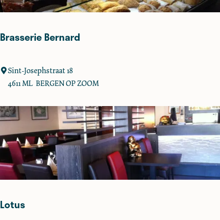
a
s
Brasserie Bernard
B
Sint-Josephstraat 18
r
4611 ML
BERGEN OP ZOOM
a
s
s
e
r
i
e
B
e
Lotus
r