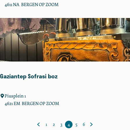
h
4611 NA
BERGEN OP ZOOM
e
O
l
d
B
a
k
e
r
Gaziantep Sofrasi boz
y
G
Piusplein 1
a
4621 EM
BERGEN OP ZOOM
z
i
1
2
3
4
5
6
a
G
G
G
G
H
G
G
G