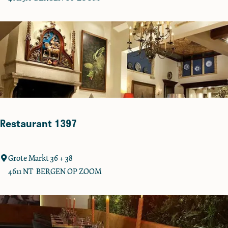
P
u
c
e
l
l
e
Restaurant 1397
R
Grote Markt 36 + 38
e
4611 NT
BERGEN OP ZOOM
s
t
a
u