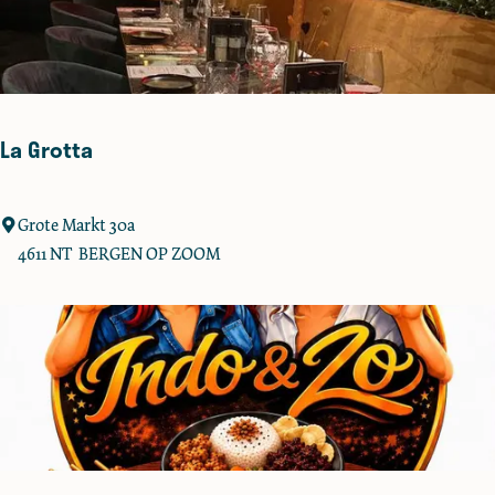
r
a
n
t
1
La Grotta
3
9
7
L
Grote Markt 30a
a
4611 NT
BERGEN OP ZOOM
G
r
o
t
t
a