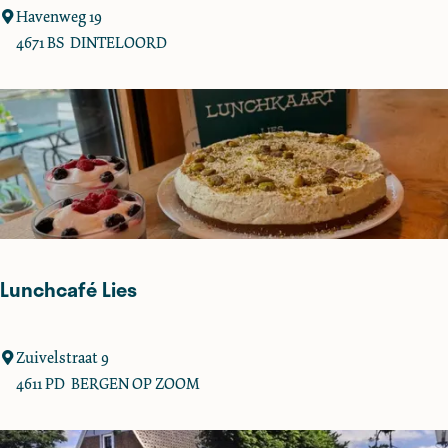
e
P
Havenweg 19
e
4671 BS
DINTELOORD
n
s
i
o
n
E
e
t
c
Lunchcafé Lies
a
f
é
L
Zuivelstraat 9
H
u
4611 PD
BERGEN OP ZOOM
a
n
v
c