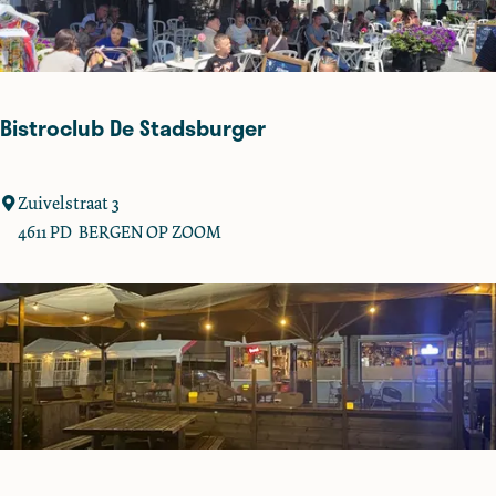
i
e
D
e
Bistroclub De Stadsburger
B
e
r
B
Zuivelstraat 3
k
i
4611 PD
BERGEN OP ZOOM
s
t
r
o
c
l
u
b
D