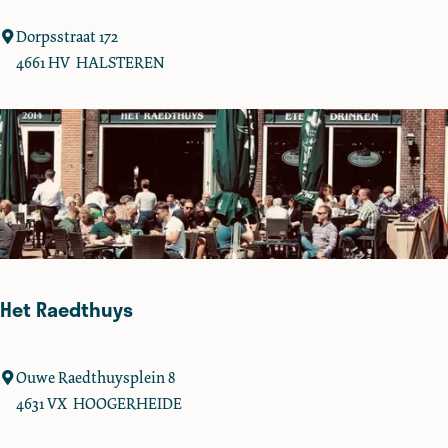
n
a
L
Dorpsstraat 172
r
o
4661 HV
HALSTEREN
d
t
u
s
Het Raedthuys
H
Ouwe Raedthuysplein 8
e
4631 VX
HOOGERHEIDE
t