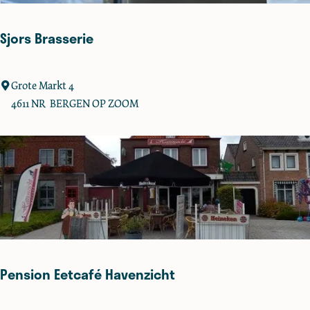
e
M
a
Sjors Brasserie
r
c
o
S
Grote Markt 4
j
4611 NR
BERGEN OP ZOOM
o
r
s
B
r
a
s
s
e
Pension Eetcafé Havenzicht
r
i