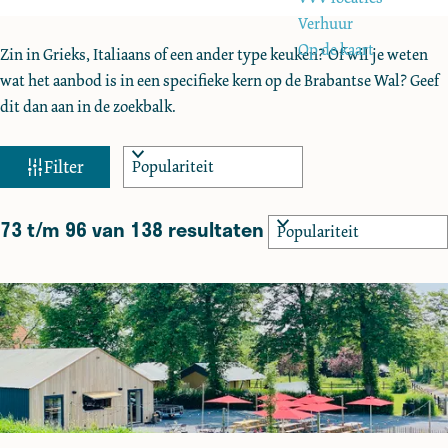
e
Verhuur
Op de kaart
Zin in Grieks, Italiaans of een ander type keuken? Of wil je weten
wat het aanbod is in een specifieke kern op de Brabantse Wal? Geef
dit dan aan in de zoekbalk.
W
S
Filter
o
a
r
t
73 t/m 96 van 138 resultaten
S
t
z
o
e
o
r
e
t
e
r
e
k
o
e
j
p
r
:
e
o
p