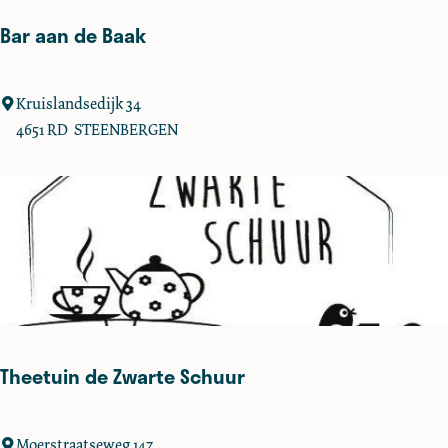
:
Bar aan de Baak
B
Kruislandsedijk 34
a
4651 RD
STEENBERGEN
r
a
a
n
d
e
B
a
a
Theetuin de Zwarte Schuur
k
T
Moerstraatseweg 147