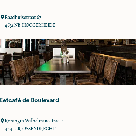
C
Raadhuisstraat 67
r
4631 NB
HOOGERHEIDE
u
s
i
o
H
o
o
g
e
Eetcafé de Boulevard
r
h
e
E
Koningin Wilhelminastraat 1
i
e
4641 GR
OSSENDRECHT
d