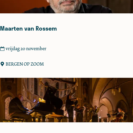
n
n
y
s
Maarten van Rossem
M
vrijdag 20 november
a
a
BERGEN OP ZOOM
r
t
e
n
v
a
n
R