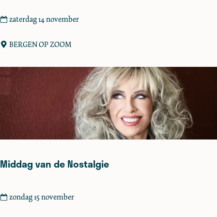
I
zaterdag 14 november
n
t
BERGEN OP ZOOM
o
c
h
t
S
i
n
t
e
Middag van de Nostalgie
r
k
l
M
zondag 15 november
a
i