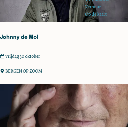
e
o
Verhuur
p
Op de kaart
:
Johnny de Mol
J
vrijdag 30 oktober
o
h
BERGEN OP ZOOM
n
n
y
d
e
M
o