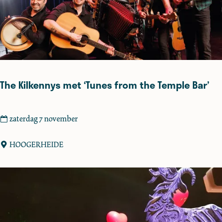
h
e
M
u
s
i
c
The Kilkennys met ‘Tunes from the Temple Bar’
a
l
T
zaterdag 7 november
h
e
HOOGERHEIDE
K
i
l
k
e
n