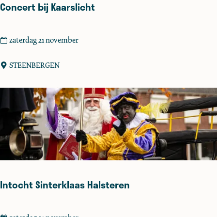
o
Concert bij Kaarslicht
s
s
e
C
zaterdag 21 november
m
o
n
STEENBERGEN
c
e
r
t
b
i
j
K
a
Intocht Sinterklaas Halsteren
a
r
s