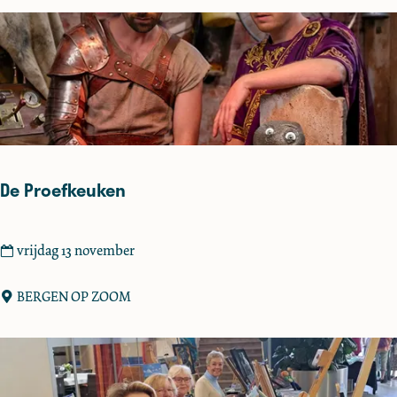
t
e
r
e
n
De Proefkeuken
D
vrijdag 13 november
e
P
BERGEN OP ZOOM
r
o
e
f