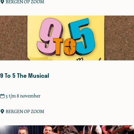
n
p
BERGEN OP ZOOM
o
p
p
a
Z
P
o
i
o
g
m
(
2
+
)
9 To 5 The Musical
9
5 t/m 8 november
T
o
BERGEN OP ZOOM
5
T