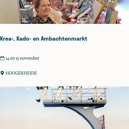
k
e
u
k
e
Krea-, Kado- en Ambachtenmarkt
n
K
14 en 15 november
r
e
HOOGERHEIDE
a
-
,
K
a
d
o