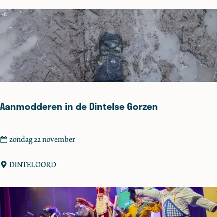
H
H
a
a
l
a
s
r
t
e
r
e
Aanmodderen in de Dintelse Gorzen
n
A
zondag 22 november
a
n
DINTELOORD
m
o
d
d