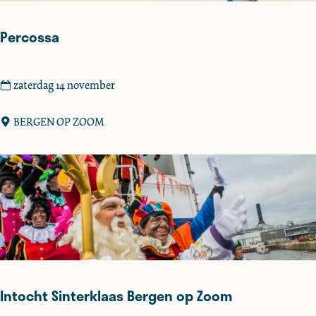
-
e
Percossa
n
A
m
P
zaterdag 14 november
b
e
a
r
BERGEN OP ZOOM
c
c
h
o
t
s
e
s
n
a
m
a
r
k
Intocht Sinterklaas Bergen op Zoom
t