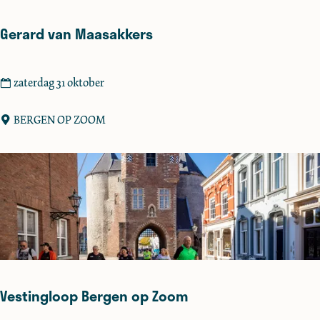
l
Gerard van Maasakkers
G
zaterdag 31 oktober
e
r
BERGEN OP ZOOM
a
r
d
v
a
n
M
a
a
Vestingloop Bergen op Zoom
s