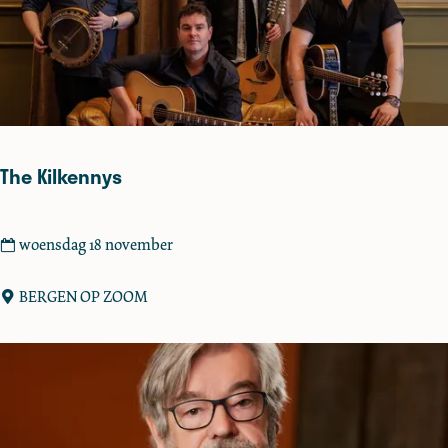
e
2
+
)
The Kilkennys
T
woensdag 18 november
h
e
BERGEN OP ZOOM
K
i
l
k
e