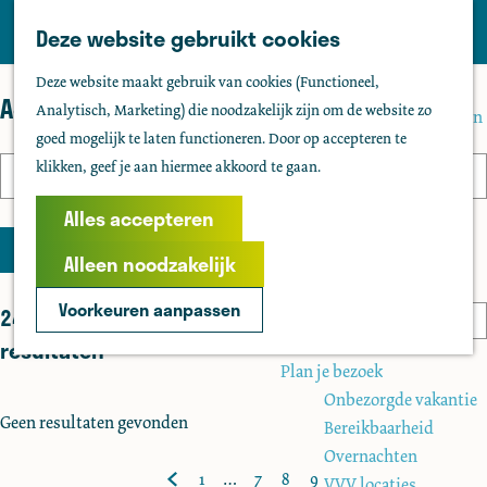
Tholen
Z
Deze website gebruikt cookies
M
o
Zien & doen
G
e
Deze website maakt gebruik van cookies (Functioneel,
e
Actief & sportief
a
Agenda
n
Analytisch, Marketing) die noodzakelijk zijn om de website zo
k
Bezienswaardigheden
n
u
goed mogelijk te laten functioneren. Door op accepteren te
e
Kids
a
W
W
S
klikken, geef je aan hiermee akkoord te gaan.
n
Fietsen
Vandaag
Morgen
Dit weekend
a
K
a
o
a
Wandelen
r
Alles accepteren
i
n
r
t
Uitgaan
d
e
Filter
n
t
Water
Alleen noodzakelijk
z
e
s
e
e
Groepen
o
h
d
e
e
Voorkeuren aanpassen
241 t/m 215 van 215
S
o
e
a
r
r
o
Agenda
resultaten
m
k
t
o
r
Plan je bezoek
e
u
j
p
t
Onbezorgde vakantie
p
m
:
Geen resultaten gevonden
e
e
Bereikbaarheid
a
e
Overnachten
g
1
…
7
8
9
r
VVV locaties