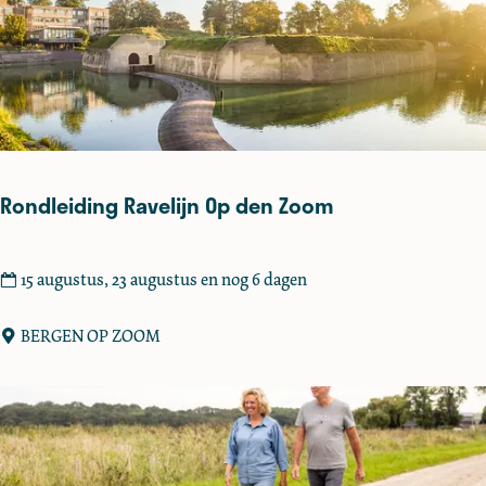
o
a
m
r
k
t
D
i
n
Rondleiding Ravelijn Op den Zoom
t
e
l
R
15 augustus, 23 augustus en nog 6 dagen
o
o
o
n
BERGEN OP ZOOM
r
d
d
l
e
i
d