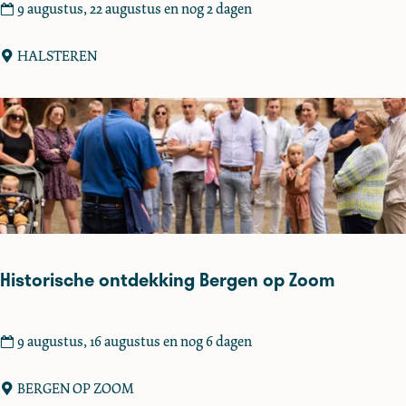
i
R
9 augustus, 22 augustus en nog 2 dagen
n
o
g
n
HALSTEREN
A
d
r
l
c
e
h
i
e
d
o
i
H
n
o
g
t
F
Historische ontdekking Bergen op Zoom
s
o
p
r
o
t
H
9 augustus, 16 augustus en nog 6 dagen
t
d
i
e
s
BERGEN OP ZOOM