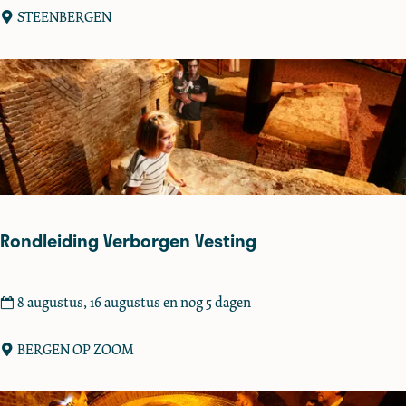
a
STEENBERGEN
d
s
w
a
n
d
e
l
i
Rondleiding Verborgen Vesting
n
g
S
R
8 augustus, 16 augustus en nog 5 dagen
t
o
e
n
BERGEN OP ZOOM
e
d
n
l