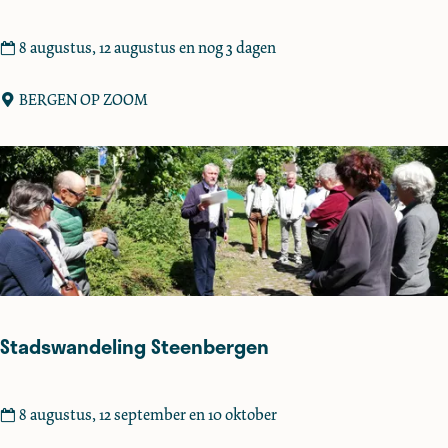
e
t
R
8 augustus, 12 augustus en nog 3 dagen
s
o
b
o
BERGEN OP ZOOM
i
f
n
v
g
o
o
g
e
l
s
h
o
Stadswandeling Steenbergen
w
s
S
8 augustus, 12 september en 10 oktober
t