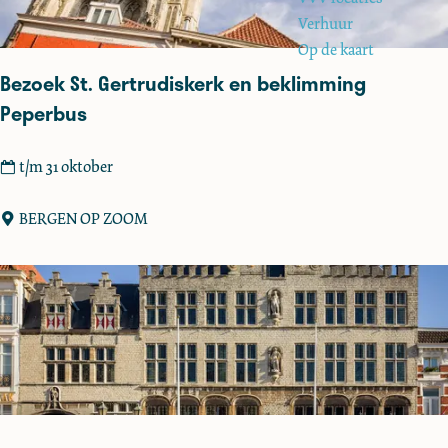
e
o
Verhuur
p
Op de kaart
:
Bezoek St. Gertrudiskerk en beklimming
Peperbus
B
t/m 31 oktober
e
z
BERGEN OP ZOOM
o
e
k
S
t
.
G
e